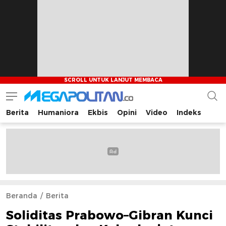
Berita
Humaniora
Ekbis
Opini
Video
Indeks
Megapolitan.co
Menyajikan berita-berita fakta bagi pembaca
Beranda
Berita
Soliditas Prabowo–Gibran Kunci