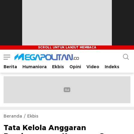
Berita
Humaniora
Ekbis
Opini
Video
Indeks
Megapolitan.co
Menyajikan berita-berita fakta bagi pembaca
Beranda
Ekbis
Tata Kelola Anggaran