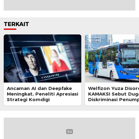
TERKAIT
Ancaman AI dan Deepfake
Welfizon Yuza Disor
Meningkat, Peneliti Apresiasi
KAMAKSI Sebut Dug
Strategi Komdigi
Diskriminasi Penum
TransJakarta Berpot
Langgar UU HAM