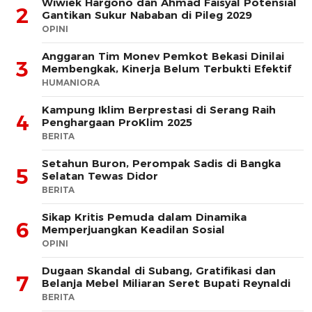
Wiwiek Hargono dan Ahmad Faisyal Potensial
2
Gantikan Sukur Nababan di Pileg 2029
OPINI
Anggaran Tim Monev Pemkot Bekasi Dinilai
3
Membengkak, Kinerja Belum Terbukti Efektif
HUMANIORA
Kampung Iklim Berprestasi di Serang Raih
4
Penghargaan ProKlim 2025
BERITA
Setahun Buron, Perompak Sadis di Bangka
5
Selatan Tewas Didor
BERITA
Sikap Kritis Pemuda dalam Dinamika
6
Memperjuangkan Keadilan Sosial
OPINI
Dugaan Skandal di Subang, Gratifikasi dan
7
Belanja Mebel Miliaran Seret Bupati Reynaldi
BERITA