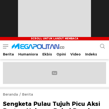
Berita
Humaniora
Ekbis
Opini
Video
Indeks
Megapolitan.co
Menyajikan berita-berita fakta bagi pembaca
Beranda
Berita
Sengketa Pulau Tujuh Picu Aksi