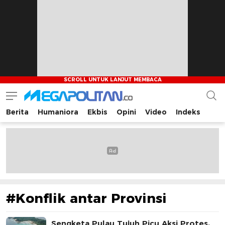
Berita
Humaniora
Ekbis
Opini
Video
Indeks
Megapolitan.co
Menyajikan berita-berita fakta bagi pembaca
#Konflik antar Provinsi
Sengketa Pulau Tujuh Picu Aksi Protes,