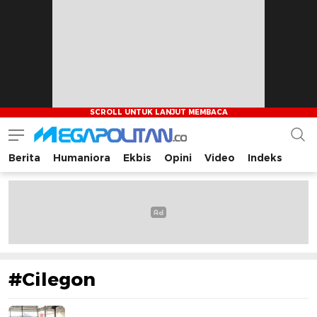
Berita
Humaniora
Ekbis
Opini
Video
Indeks
Megapolitan.co
Menyajikan berita-berita fakta bagi pembaca
#Cilegon