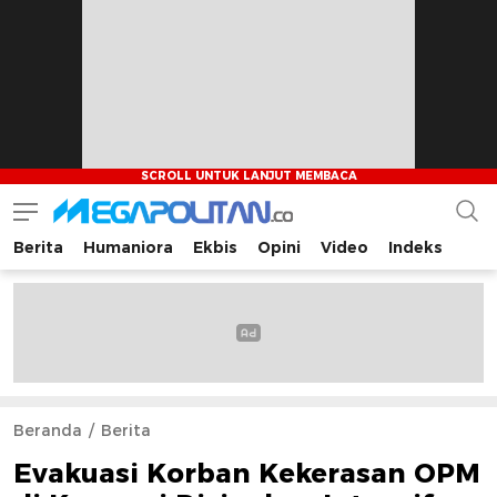
Berita
Humaniora
Ekbis
Opini
Video
Indeks
Megapolitan.co
Menyajikan berita-berita fakta bagi pembaca
Beranda
Berita
Evakuasi Korban Kekerasan OPM