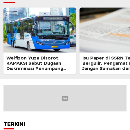
Welfizon Yuza Disorot,
Isu Paper di SSRN T
KAMAKSI Sebut Dugaan
Bergulir, Pengamat 
Diskriminasi Penumpang
Jangan Samakan de
TransJakarta Berpotensi
Sikap Resmi Pemeri
Langgar UU HAM
TERKINI