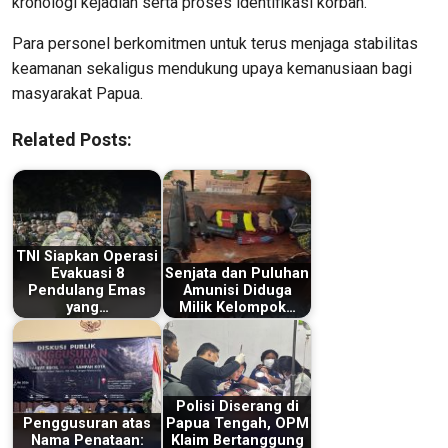
kronologi kejadian serta proses identifikasi korban.
Para personel berkomitmen untuk terus menjaga stabilitas
keamanan sekaligus mendukung upaya kemanusiaan bagi
masyarakat Papua.
Related Posts:
TNI Siapkan Operasi
Evakuasi 8
Senjata dan Puluhan
Pendulang Emas
Amunisi Diduga
yang…
Milik Kelompok…
Polisi Diserang di
Penggusuran atas
Papua Tengah, OPM
Nama Penataan:
Klaim Bertanggung