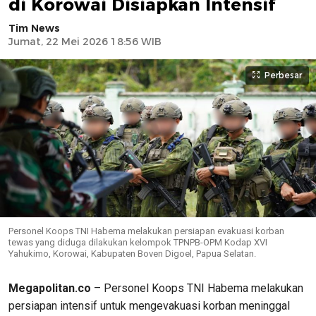
di Korowai Disiapkan Intensif
Tim News
Jumat, 22 Mei 2026 18:56 WIB
Perbesar
Personel Koops TNI Habema melakukan persiapan evakuasi korban
tewas yang diduga dilakukan kelompok TPNPB-OPM Kodap XVI
Yahukimo, Korowai, Kabupaten Boven Digoel, Papua Selatan.
Megapolitan.co
– Personel Koops TNI Habema melakukan
persiapan intensif untuk mengevakuasi korban meninggal