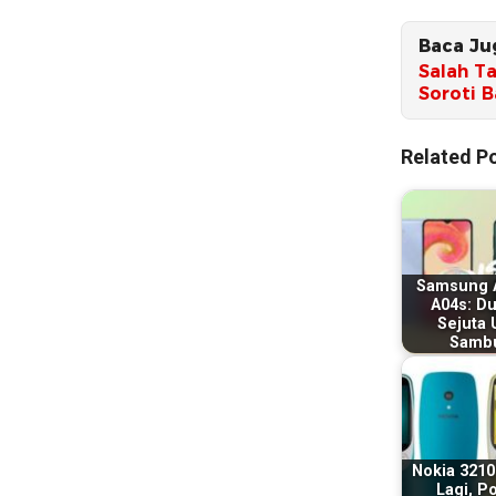
Baca Ju
Salah T
Soroti 
Related Po
Samsung 
A04s: D
Sejuta
Samb
Nokia 3210
Lagi, P