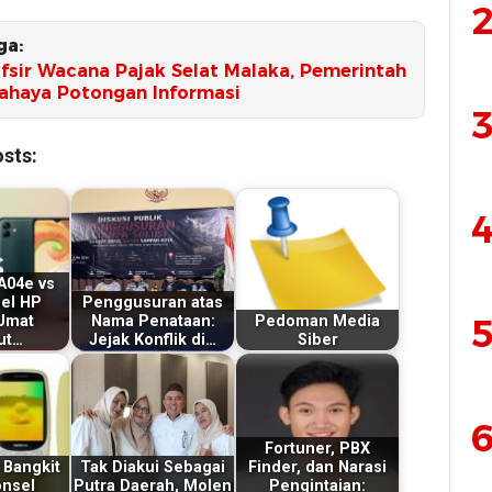
2
ga:
afsir Wacana Pajak Selat Malaka, Pemerintah
Bahaya Potongan Informasi
3
sts:
4
A04e vs
uel HP
Penggusuran atas
5
 Umat
Nama Penataan:
Pedoman Media
ut…
Jejak Konflik di…
Siber
6
Fortuner, PBX
 Bangkit
Tak Diakui Sebagai
Finder, dan Narasi
onsel
Putra Daerah, Molen
Pengintaian: