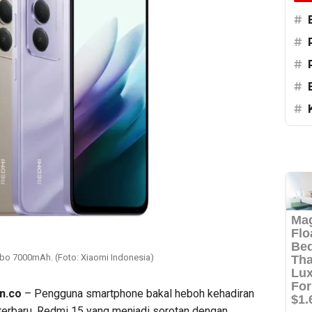
#
#
#
#
#
bo 7000mAh. (Foto: Xiaomi Indonesia)
n.co
– Pengguna smartphone bakal heboh kehadiran
erbaru. Redmi 15 yang menjadi sorotan dengan