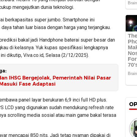
cukup mengejutkan dunia teknologi.
rai berkapasitas super jumbo. Smartphone ini
daya tahan luar biasa dengan harga yang terjangkau.
prediksi bakal jadi Handphone baterai super besar dan
gkau di kelasnya. Yuk kupas spesifikasi lengkapnya
ni dikutip, Viva.co.id, Selasa (2/12/2025).
ga:
an IHSG Bergejolak, Pemerintah Nilai Pasar
Masuki Fase Adaptasi
bawa panel layar berukuran 6,9 inci full HD plus.
OP
PS LCD yang digunakan sudah mendukung refresh rate
nya scrolling media sosial atau main game bakal terasa
yar mencapai 850 nits. Jadi tetap nyaman dipakai di