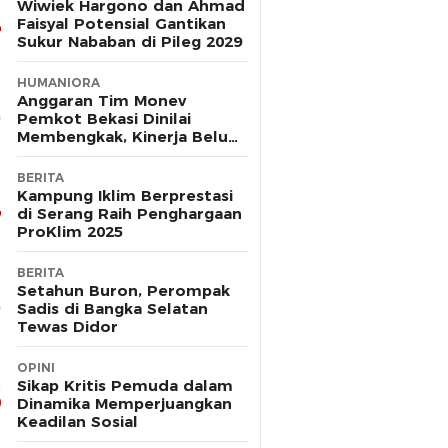
Wiwiek Hargono dan Ahmad
Faisyal Potensial Gantikan
Sukur Nababan di Pileg 2029
HUMANIORA
Anggaran Tim Monev
Pemkot Bekasi Dinilai
Membengkak, Kinerja Belum
Terbukti Efektif
BERITA
Kampung Iklim Berprestasi
di Serang Raih Penghargaan
ProKlim 2025
BERITA
Setahun Buron, Perompak
Sadis di Bangka Selatan
Tewas Didor
OPINI
Sikap Kritis Pemuda dalam
Dinamika Memperjuangkan
Keadilan Sosial