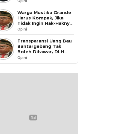
Opini
Warga Mustika Grande
Harus Kompak, Jika
Tidak Ingin Hak-Haknya
Dinikmati oleh Pihak
Opini
Lain
Transparansi Uang Bau
Bantargebang Tak
Boleh Ditawar, DLH
Kota Bekasi Harus Buka
Opini
Data ke Publik