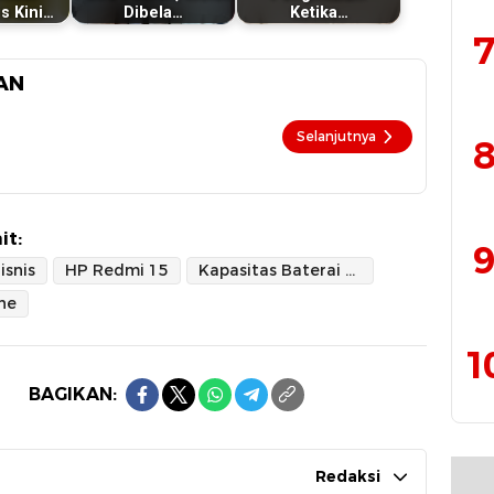
s Kini…
Dibela…
Ketika…
7
AN
Selanjutnya
8
it:
9
isnis
HP Redmi 15
Kapasitas Baterai Jumbo
ne
1
BAGIKAN:
Redaksi