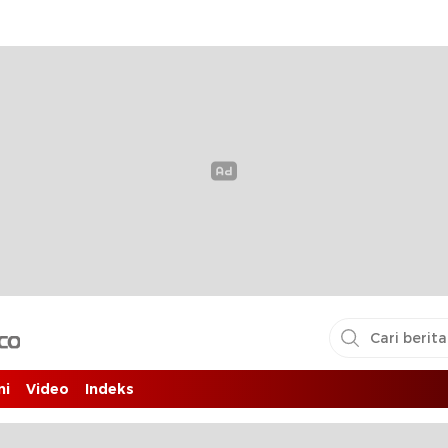
i pembaca
ni
Video
Indeks