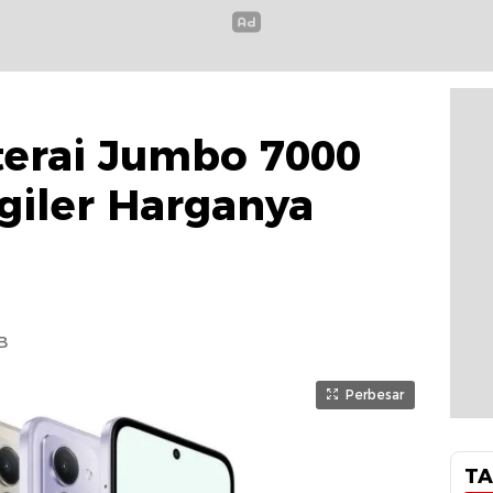
terai Jumbo 7000
giler Harganya
B
Perbesar
TA