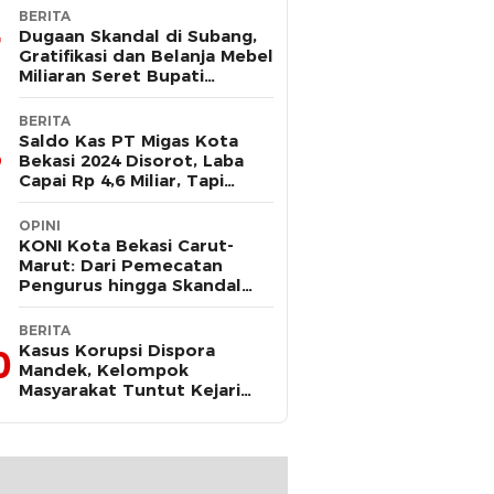
BERITA
Dugaan Skandal di Subang,
Gratifikasi dan Belanja Mebel
Miliaran Seret Bupati
Reynaldi
BERITA
Saldo Kas PT Migas Kota
Bekasi 2024 Disorot, Laba
Capai Rp 4,6 Miliar, Tapi
Hanya Tersisa Rp 13 Juta
OPINI
KONI Kota Bekasi Carut-
Marut: Dari Pemecatan
Pengurus hingga Skandal
Dana Hibah
BERITA
Kasus Korupsi Dispora
0
Mandek, Kelompok
Masyarakat Tuntut Kejari
Periksa Tri Adhianto