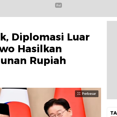
ik, Diplomasi Luar
wo Hasilkan
liunan Rupiah
Perbesar
TA