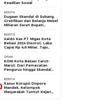
Keadilan Sosial
BERITA
Dugaan Skandal di Subang,
Gratifikasi dan Belanja Mebel
Miliaran Seret Bupati
Reynaldi
BERITA
Saldo Kas PT Migas Kota
Bekasi 2024 Disorot, Laba
Capai Rp 4,6 Miliar, Tapi
Hanya Tersisa Rp 13 Juta
OPINI
KONI Kota Bekasi Carut-
Marut: Dari Pemecatan
Pengurus hingga Skandal
Dana Hibah
BERITA
Kasus Korupsi Dispora
0
Mandek, Kelompok
Masyarakat Tuntut Kejari
Periksa Tri Adhianto