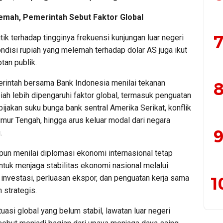
emah, Pemerintah Sebut Faktor Global
7
itik terhadap tingginya frekuensi kunjungan luar negeri
ndisi rupiah yang melemah terhadap dolar AS juga ikut
tan publik.
intah bersama Bank Indonesia menilai tekanan
8
iah lebih dipengaruhi faktor global, termasuk penguatan
bijakan suku bunga bank sentral Amerika Serikat, konflik
imur Tengah, hingga arus keluar modal dari negara
9
.
pun menilai diplomasi ekonomi internasional tetap
ntuk menjaga stabilitas ekonomi nasional melalui
1
 investasi, perluasan ekspor, dan penguatan kerja sama
 strategis.
tuasi global yang belum stabil, lawatan luar negeri