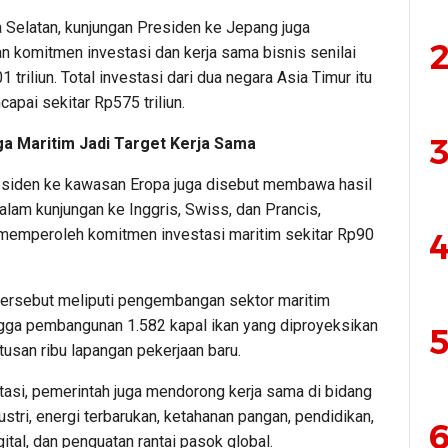
a Selatan, kunjungan Presiden ke Jepang juga
2
n komitmen investasi dan kerja sama bisnis senilai
1 triliun. Total investasi dari dua negara Asia Timur itu
apai sekitar Rp575 triliun.
3
ga Maritim Jadi Target Kerja Sama
siden ke kawasan Eropa juga disebut membawa hasil
Dalam kunjungan ke Inggris, Swiss, dan Prancis,
memperoleh komitmen investasi maritim sekitar Rp90
4
tersebut meliputi pengembangan sektor maritim
ngga pembangunan 1.582 kapal ikan yang diproyeksikan
5
usan ribu lapangan pekerjaan baru.
tasi, pemerintah juga mendorong kerja sama di bidang
ndustri, energi terbarukan, ketahanan pangan, pendidikan,
6
gital, dan penguatan rantai pasok global.