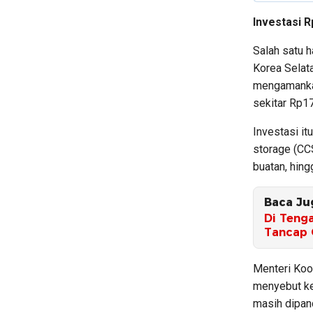
Investasi R
Salah satu h
Korea Selat
mengamankan
sekitar Rp173
Investasi it
storage (CCS
buatan, hing
Baca Ju
Di Tenga
Tancap 
Menteri Koo
menyebut ke
masih dipan