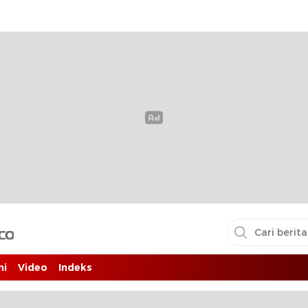
i pembaca
ni
Video
Indeks