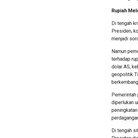
Rupiah Mel
Di tengah kr
Presiden, ko
menjadi soro
Namun pemer
terhadap rup
dolar AS, ke
geopolitik T
berkembang
Pemerintah 
diperlukan u
peningkatan
perdagangan
Di tengah si