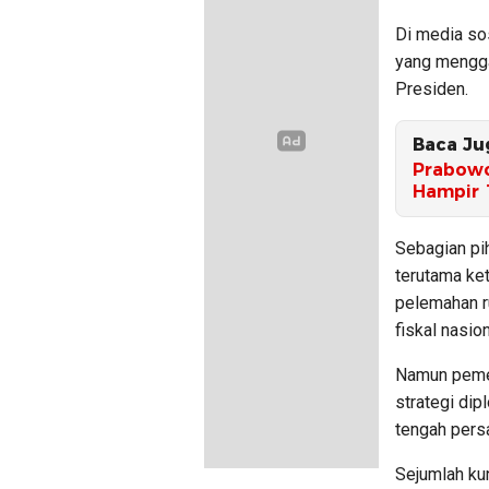
Di media so
yang mengga
Presiden.
Baca Ju
Prabowo
Hampir 
Sebagian pi
terutama ke
pelemahan r
fiskal nasion
Namun pemer
strategi di
tengah pers
Sejumlah ku