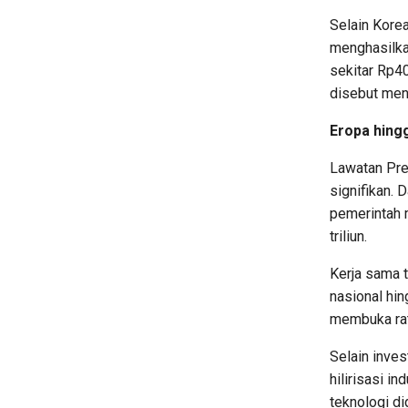
Selain Kore
menghasilka
sekitar Rp40
disebut menc
Eropa hing
Lawatan Pre
signifikan. 
pemerintah 
triliun.
Kerja sama 
nasional hi
membuka rat
Selain inves
hilirisasi i
teknologi di