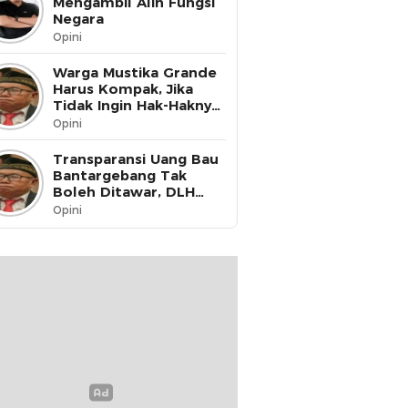
Mengambil Alih Fungsi
Negara
Opini
Warga Mustika Grande
Harus Kompak, Jika
Tidak Ingin Hak-Haknya
Dinikmati oleh Pihak
Opini
Lain
Transparansi Uang Bau
Bantargebang Tak
Boleh Ditawar, DLH
Kota Bekasi Harus Buka
Opini
Data ke Publik