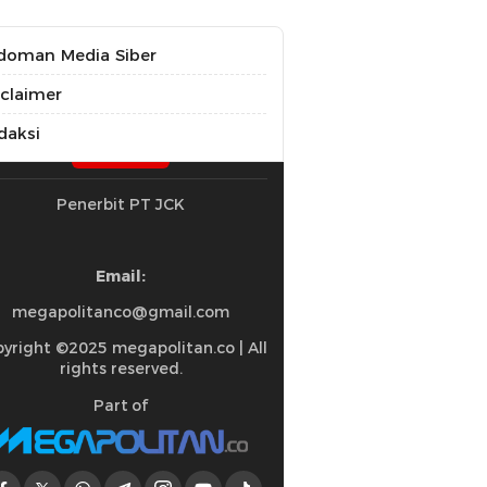
doman Media Siber
sclaimer
daksi
Penerbit PT JCK
Email:
megapolitanco@gmail.com
yright ©2025 megapolitan.co | All
rights reserved.
Part of