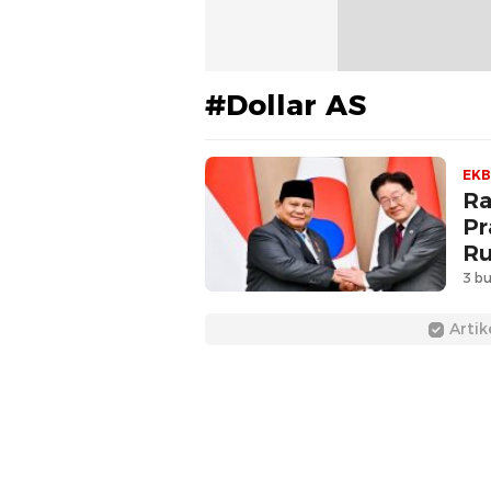
#Dollar AS
EKB
Ra
Pr
Ru
3 bu
Artik