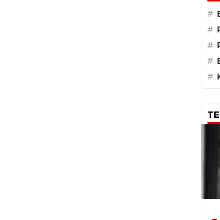
#
#
#
#
#
TE