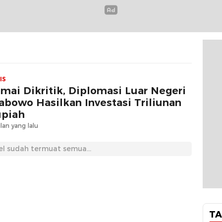
IS
mai Dikritik, Diplomasi Luar Negeri
abowo Hasilkan Investasi Triliunan
piah
lan yang lalu
el sudah termuat semua...
TA