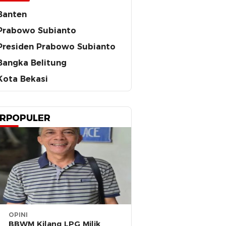
Banten
Prabowo Subianto
Presiden Prabowo Subianto
Bangka Belitung
Kota Bekasi
RPOPULER
OPINI
BBWM Kilang LPG Milik