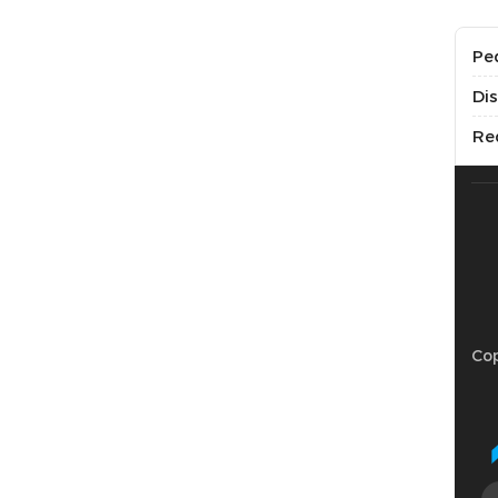
Pe
Di
Re
Cop