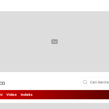
i pembaca
ni
Video
Indeks