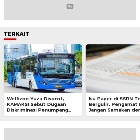
TERKAIT
Welfizon Yuza Disorot,
Isu Paper di SSRN T
KAMAKSI Sebut Dugaan
Bergulir, Pengamat 
Diskriminasi Penumpang
Jangan Samakan de
TransJakarta Berpotensi
Sikap Resmi Pemeri
Langgar UU HAM