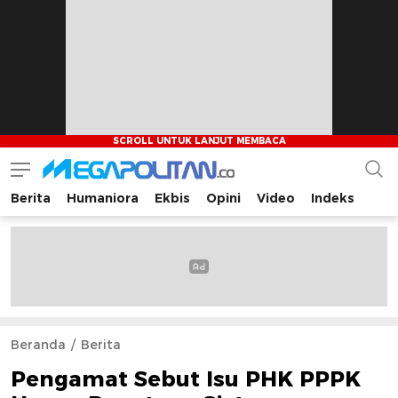
Berita
Humaniora
Ekbis
Opini
Video
Indeks
Megapolitan.co
Menyajikan berita-berita fakta bagi pembaca
Beranda
Berita
Pengamat Sebut Isu PHK PPPK