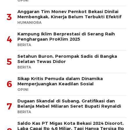
OPINI
Anggaran Tim Monev Pemkot Bekasi Dinilai
3
Membengkak, Kinerja Belum Terbukti Efektif
HUMANIORA
Kampung Iklim Berprestasi di Serang Raih
4
Penghargaan ProKlim 2025
BERITA
Setahun Buron, Perompak Sadis di Bangka
5
Selatan Tewas Didor
BERITA
Sikap Kritis Pemuda dalam Dinamika
6
Memperjuangkan Keadilan Sosial
OPINI
Dugaan Skandal di Subang, Gratifikasi dan
7
Belanja Mebel Miliaran Seret Bupati Reynaldi
BERITA
Saldo Kas PT Migas Kota Bekasi 2024 Disorot,
Laba Capai Rp 4,6 Miliar, Tapi Hanya Tersisa Rp