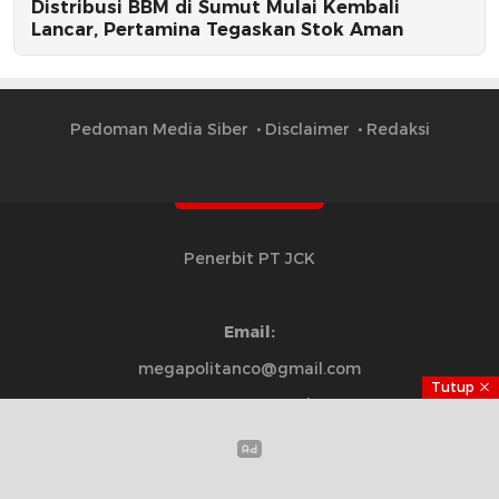
Distribusi BBM di Sumut Mulai Kembali
Lancar, Pertamina Tegaskan Stok Aman
Pedoman Media Siber
Disclaimer
Redaksi
Penerbit PT JCK
Email:
megapolitanco@gmail.com
Tutup
Copyright ©2025 megapolitan.co | All rights reserved.
Part of