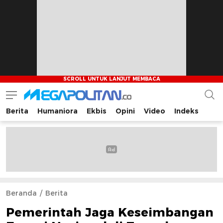
Berita
Humaniora
Ekbis
Opini
Video
Indeks
Megapolitan.co
Menyajikan berita-berita fakta bagi pembaca
Beranda
Berita
Pemerintah Jaga Keseimbangan