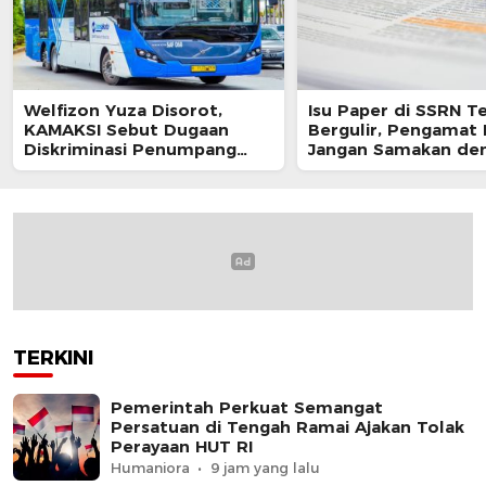
Welfizon Yuza Disorot,
Isu Paper di SSRN T
KAMAKSI Sebut Dugaan
Bergulir, Pengamat 
Diskriminasi Penumpang
Jangan Samakan de
TransJakarta Berpotensi
Sikap Resmi Pemeri
Langgar UU HAM
TERKINI
Pemerintah Perkuat Semangat
Persatuan di Tengah Ramai Ajakan Tolak
Perayaan HUT RI
Humaniora
9 jam yang lalu