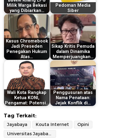
BBWM Kilang LPG
Milik Warga Bekasi
Pedoman Media
yang Dibiarkan…
Siber
Kasus Chromebook
Jadi Preseden
Sikap Kritis Pemuda
Penegakan Hukum
dalam Dinamika
Atas…
Memperjuangkan…
Wali Kota Rangkap
Penggusuran atas
Ketua KONI,
Nama Penataan:
Pengamat: Potensi…
Jejak Konflik di…
Tag Terkait:
Jayabaya
Kouta Internet
Opini
Universitas Jayabaya