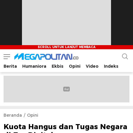
Berita
Humaniora
Ekbis
Opini
Video
Indeks
Megapolitan.co
Menyajikan berita-berita fakta bagi pembaca
Beranda
Opini
Kuota Hangus dan Tugas Negara