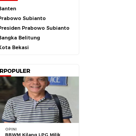
Banten
Prabowo Subianto
Presiden Prabowo Subianto
Bangka Belitung
Kota Bekasi
RPOPULER
OPINI
BBWM Kilang LPG Milik