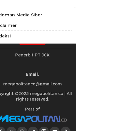
doman Media Siber
sclaimer
daksi
Penerbit PT JCK
Email:
megapolitanco@gmail.com
yright ©2025 megapolitan.co | All
rights reserved.
Part of