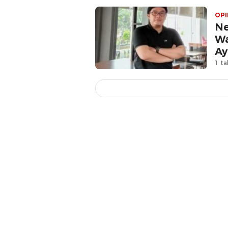
OPI
Ne
Wa
Ay
1 ta