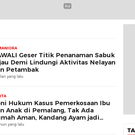
MANIORA
WALI Geser Titik Penanaman Sabuk
jau Demi Lindungi Aktivitas Nelayan
n Petambak
lan yang lalu
ITA
oni Hukum Kasus Pemerkosaan Ibu
n Anak di Pemalang, Tak Ada
mah Aman, Kandang Ayam jadi
mpat Perlindungan
hun yang lalu
TA