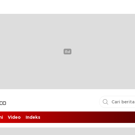
i pembaca
ni
Video
Indeks