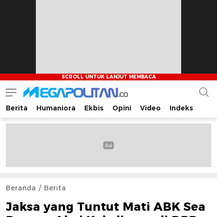
Berita
Humaniora
Ekbis
Opini
Video
Indeks
Megapolitan.co
Menyajikan berita-berita fakta bagi pembaca
Beranda
Berita
Jaksa yang Tuntut Mati ABK Sea