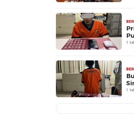
BER
Pr
Pu
1 ta
BER
Bu
Si
1 ta