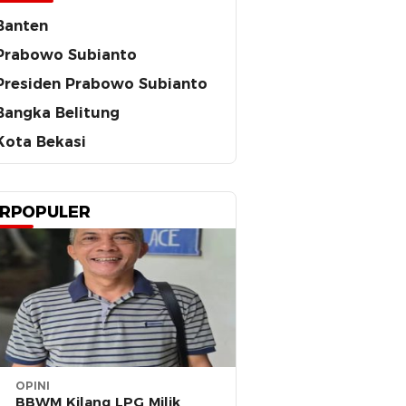
Banten
Prabowo Subianto
Presiden Prabowo Subianto
Bangka Belitung
Kota Bekasi
RPOPULER
OPINI
BBWM Kilang LPG Milik