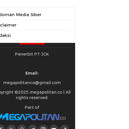
doman Media Siber
sclaimer
daksi
Penerbit PT JCK
Email:
megapolitanco@gmail.com
yright ©2025 megapolitan.co | All
rights reserved.
Part of