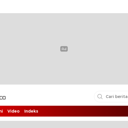
i pembaca
ni
Video
Indeks