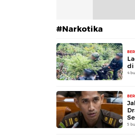
#Narkotika
BER
La
di
4 bu
BER
Ja
Dr
Se
5 bu