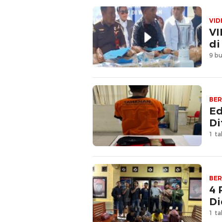
VID
VI
di
9 bu
BER
Ed
Di
1 ta
BER
4 
Di
1 ta