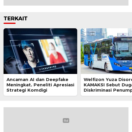
TERKAIT
Ancaman AI dan Deepfake
Welfizon Yuza Disor
Meningkat, Peneliti Apresiasi
KAMAKSI Sebut Dug
Strategi Komdigi
Diskriminasi Penum
TransJakarta Berpot
Langgar UU HAM