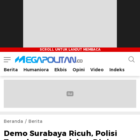
Berita
Humaniora
Ekbis
Opini
Video
Indeks
Megapolitan.co
Menyajikan berita-berita fakta bagi pembaca
Beranda
Berita
Demo Surabaya Ricuh, Polisi