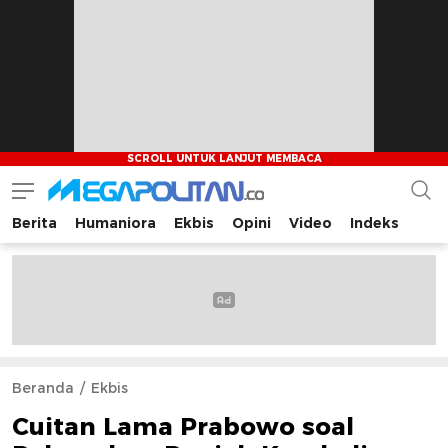
Berita
Humaniora
Ekbis
Opini
Video
Indeks
Megapolitan.co
Menyajikan berita-berita fakta bagi pembaca
Beranda
Ekbis
Cuitan Lama Prabowo soal