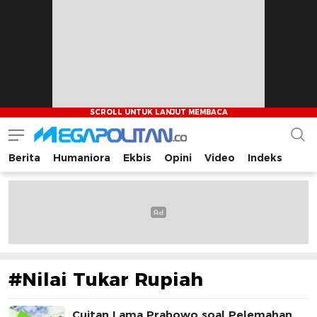
Berita
Humaniora
Ekbis
Opini
Video
Indeks
Megapolitan.co
Menyajikan berita-berita fakta bagi pembaca
#Nilai Tukar Rupiah
Cuitan Lama Prabowo soal Pelemahan