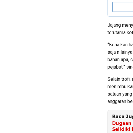
Jajang menye
terutama ke
“Kenaikan ha
saja nilainya
bahan apa, 
pejabat,” sin
Selain trofi
menimbulkan
satuan yang 
anggaran be
Baca Ju
Dugaan 
Selidiki