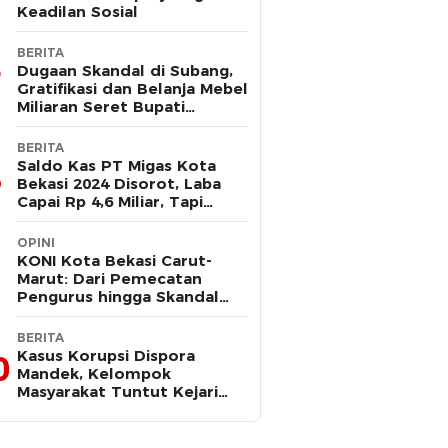
Keadilan Sosial
BERITA
Dugaan Skandal di Subang,
Gratifikasi dan Belanja Mebel
Miliaran Seret Bupati
Reynaldi
BERITA
Saldo Kas PT Migas Kota
Bekasi 2024 Disorot, Laba
Capai Rp 4,6 Miliar, Tapi
Hanya Tersisa Rp 13 Juta
OPINI
KONI Kota Bekasi Carut-
Marut: Dari Pemecatan
Pengurus hingga Skandal
Dana Hibah
BERITA
Kasus Korupsi Dispora
0
Mandek, Kelompok
Masyarakat Tuntut Kejari
Periksa Tri Adhianto