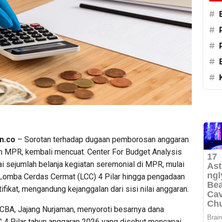
#
#
#
#
#
n.co
– Sorotan terhadap dugaan pemborosan anggaran
an MPR, kembali mencuat. Center For Budget Analysis
i sejumlah belanja kegiatan seremonial di MPR, mulai
 Lomba Cerdas Cermat (LCC) 4 Pilar hingga pengadaan
rtifikat, mengandung kejanggalan dari sisi nilai anggaran.
 CBA, Jajang Nurjaman, menyoroti besarnya dana
 4 Pilar tahun anggaran 2026 yang disebut mencapai