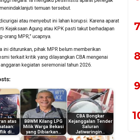
tinggi negara. Ia mengaku pesimistis aparat penegak
menindaklanjuti temuan tersebut.
dicurigai atau menyebut ini lahan korupsi. Karena aparat
7
ti Kejaksaan Agung atau KPK pasti takut berhadapan
g-orang MPR,” ucapnya.
ta ini diturunkan, pihak MPR belum memberikan
8
esmi terkait kritik yang dilayangkan CBA mengenai
anggaran kegiatan seremonial tahun 2026.
sts:
9
1
CBA Bongkar
an atas
BBWM Kilang LPG
Kejanggalan Tender
ataan:
Milik Warga Bekasi
Saluran
lik di…
yang Dibiarkan…
Jatiwaringin…