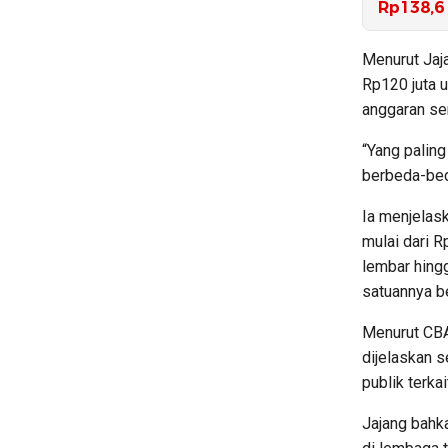
Rp138,6 
Menurut Jaj
Rp120 juta u
anggaran ser
“Yang paling
berbeda-beda
Ia menjelask
mulai dari R
lembar hing
satuannya be
Menurut CBA
dijelaskan 
publik terka
Jajang bahk