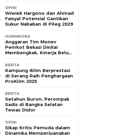
OPINI
Wiwiek Hargono dan Ahmad
Faisyal Potensial Gantikan
Sukur Nababan di Pileg 2029
HUMANIORA
Anggaran Tim Monev
Pemkot Bekasi Dinilai
Membengkak, Kinerja Belum
Terbukti Efektif
BERITA
Kampung Iklim Berprestasi
di Serang Raih Penghargaan
ProKlim 2025
BERITA
Setahun Buron, Perompak
Sadis di Bangka Selatan
Tewas Didor
OPINI
Sikap Kritis Pemuda dalam
Dinamika Memperjuangkan