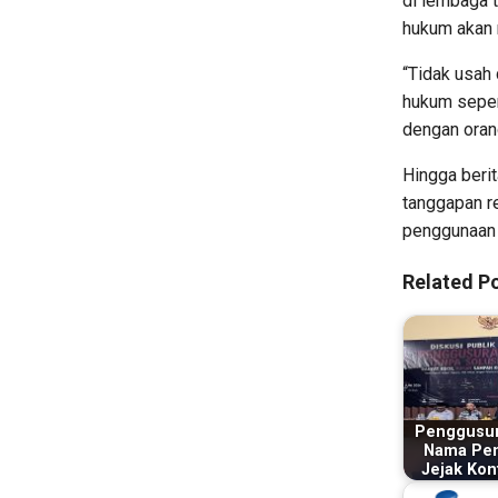
di lembaga 
hukum akan 
“Tidak usah 
hukum seper
dengan oran
Hingga beri
tanggapan r
penggunaan 
Related Po
Penggusur
Nama Pen
Jejak Konf