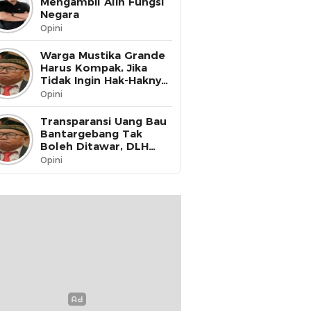
Mengambil Alih Fungsi
Negara
Opini
Warga Mustika Grande
Harus Kompak, Jika
Tidak Ingin Hak-Haknya
Dinikmati oleh Pihak
Opini
Lain
Transparansi Uang Bau
Bantargebang Tak
Boleh Ditawar, DLH
Kota Bekasi Harus Buka
Opini
Data ke Publik