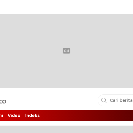
i pembaca
ni
Video
Indeks