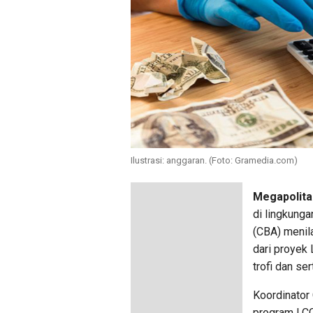
Ilustrasi: anggaran. (Foto: Gramedia.com)
Megapolita
di lingkung
(CBA) menila
dari proyek
trofi dan se
Koordinator
program LCC