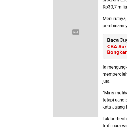
Rp30,7 milia
Menurutnya,
pembinaan y
Baca Ju
CBA Soro
Bongkar
Ia mengungka
memperoleh R
juta.
“Miris melih
tetapi uang 
kata Jajang
Tak berhenti
trofi juara 