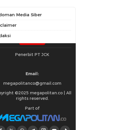
doman Media Siber
sclaimer
daksi
Penerbit PT JCK
Email:
megapolitanco@gmail.com
yright ©2025 megapolitan.co | All
rights reserved.
Part of