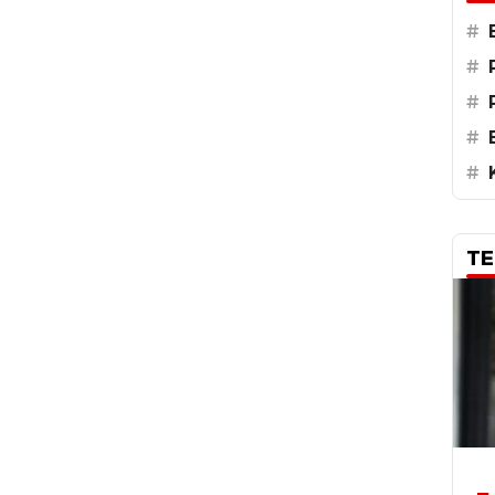
#
#
#
#
#
TE