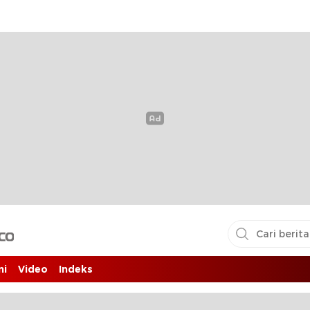
i pembaca
ni
Video
Indeks