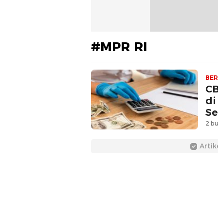
#MPR RI
BER
CB
di
Se
2 bu
Artik