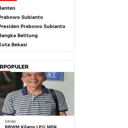
Banten
Prabowo Subianto
Presiden Prabowo Subianto
Bangka Belitung
Kota Bekasi
RPOPULER
OPINI
BBWM Kilang LPG Milik