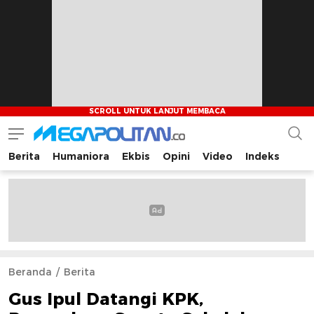
Berita
Humaniora
Ekbis
Opini
Video
Indeks
Megapolitan.co
Menyajikan berita-berita fakta bagi pembaca
Beranda
Berita
Gus Ipul Datangi KPK,