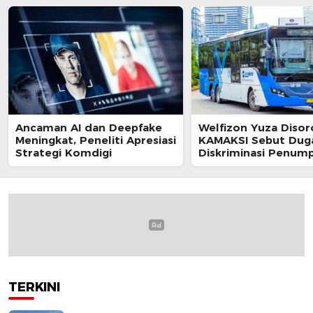
Ancaman AI dan Deepfake
Welfizon Yuza Disor
Meningkat, Peneliti Apresiasi
KAMAKSI Sebut Dug
Strategi Komdigi
Diskriminasi Penum
TransJakarta Berpot
Langgar UU HAM
TERKINI