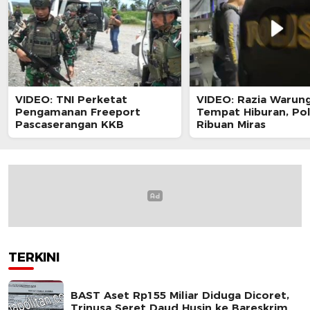
VIDEO: TNI Perketat
VIDEO: Razia Warun
Pengamanan Freeport
Tempat Hiburan, Poli
Pascaserangan KKB
Ribuan Miras
TERKINI
BAST Aset Rp155 Miliar Diduga Dicoret,
Trinusa Seret Daud Husin ke Bareskrim