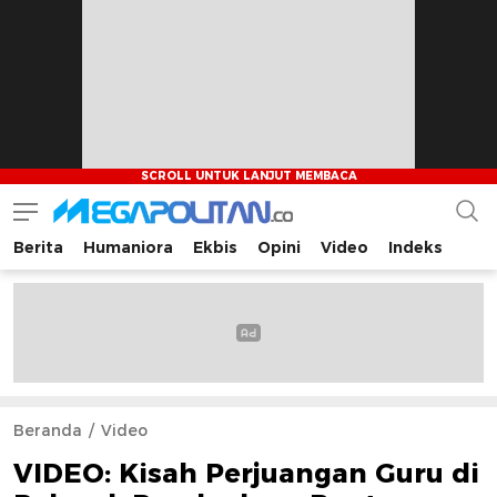
Berita
Humaniora
Ekbis
Opini
Video
Indeks
Megapolitan.co
Menyajikan berita-berita fakta bagi pembaca
Beranda
Video
VIDEO: Kisah Perjuangan Guru di