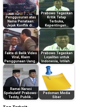
Prabowo Tegaskan
Penggusuran atas
Kritik Tetap
Nama Penataan:
Terbuka,
Jejak Konflik di…
Kepentingan…
Fakta di Balik Video
Prabowo Tegaskan
Viral, Klaim
Loyalitas untuk
Penggunaan Uang…
Indonesia, Istilah…
Ramai Narasi
Spekulatif Prabowo-
Pedoman Media
Teddy, Publik…
Siber
Tag Terkait: