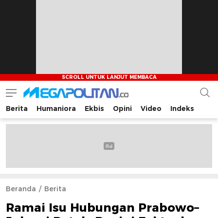
Berita
Humaniora
Ekbis
Opini
Video
Indeks
Megapolitan.co
Menyajikan berita-berita fakta bagi pembaca
Beranda
Berita
Ramai Isu Hubungan Prabowo–