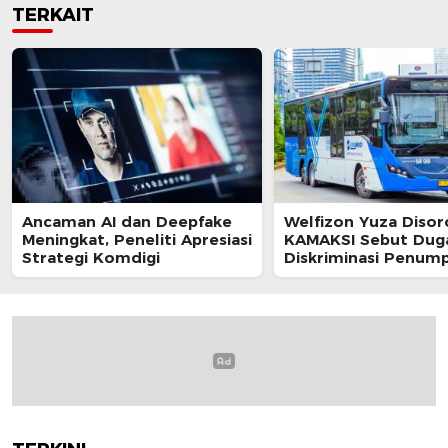
TERKAIT
Ancaman AI dan Deepfake
Welfizon Yuza Disor
Meningkat, Peneliti Apresiasi
KAMAKSI Sebut Dug
Strategi Komdigi
Diskriminasi Penum
TransJakarta Berpot
Langgar UU HAM