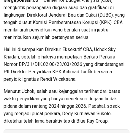
Megapolitan.co
– Center for Budget Analysis (CBA)
mengkritik penanganan dugaan suap dan gratifikasi di
lingkungan Direktorat Jenderal Bea dan Cukai (DJBC), yang
tengah diusut Komisi Pemberantasan Korupsi (KPK). CBA
menilai arah penyidikan yang berjalan saat ini justru
menimbulkan sejumlah pertanyaan serius.
Hal ini disampaikan Direktur Eksekutif CBA, Uchok Sky
Khadafi, setelah pihaknya mempelajari Berkas Perkara
Nomor BP/31/DIK.02.00/23/03/2026 yang ditandatangani
Plt Direktur Penyidikan KPK Achmad Taufik bersama
penyidik Ignatius Rendi Wicaksana.
Menurut Uchok, salah satu kejanggalan terlihat dari batas
waktu penyidikan yang hanya menelusuri dugaan tindak
pidana dalam rentang 2024 hingga 2026. Padahal, sosok
yang menjadi pusat perkara, Dedy Kurniawan Sukolo,
diketahui telah lama beraktivitas di Blue Ray Group.