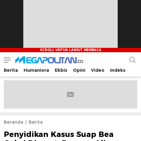
Berita
Humaniora
Ekbis
Opini
Video
Indeks
Megapolitan.co
Menyajikan berita-berita fakta bagi pembaca
Beranda
Berita
Penyidikan Kasus Suap Bea