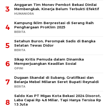
Anggaran Tim Monev Pemkot Bekasi Dinilai
3
Membengkak, Kinerja Belum Terbukti Efektif
HUMANIORA
Kampung Iklim Berprestasi di Serang Raih
4
Penghargaan ProKlim 2025
BERITA
Setahun Buron, Perompak Sadis di Bangka
5
Selatan Tewas Didor
BERITA
Sikap Kritis Pemuda dalam Dinamika
6
Memperjuangkan Keadilan Sosial
OPINI
Dugaan Skandal di Subang, Gratifikasi dan
7
Belanja Mebel Miliaran Seret Bupati Reynaldi
BERITA
Saldo Kas PT Migas Kota Bekasi 2024 Disorot,
Laba Capai Rp 4,6 Miliar, Tapi Hanya Tersisa Rp
8
13 Juta