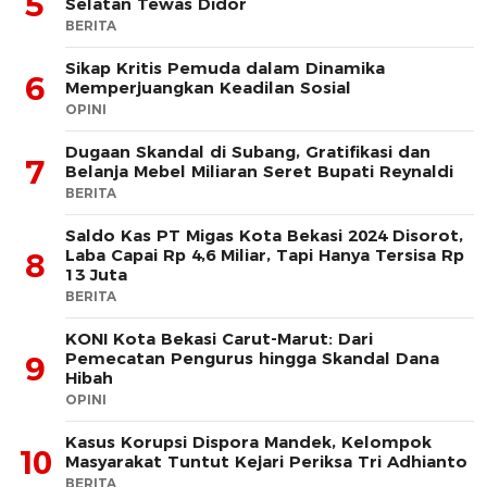
5
Selatan Tewas Didor
BERITA
Sikap Kritis Pemuda dalam Dinamika
6
Memperjuangkan Keadilan Sosial
OPINI
Dugaan Skandal di Subang, Gratifikasi dan
7
Belanja Mebel Miliaran Seret Bupati Reynaldi
BERITA
Saldo Kas PT Migas Kota Bekasi 2024 Disorot,
Laba Capai Rp 4,6 Miliar, Tapi Hanya Tersisa Rp
8
13 Juta
BERITA
KONI Kota Bekasi Carut-Marut: Dari
Pemecatan Pengurus hingga Skandal Dana
9
Hibah
OPINI
Kasus Korupsi Dispora Mandek, Kelompok
10
Masyarakat Tuntut Kejari Periksa Tri Adhianto
BERITA