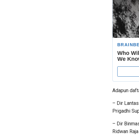
Adapun dafta
– Dir Lanta
Prigadhi Sup
– Dir Binma
Ridwan Raj