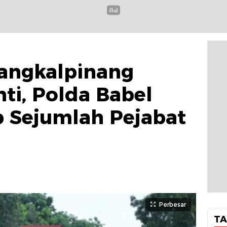
Pangkalpinang
ti, Polda Babel
ab Sejumlah Pejabat
Perbesar
TA