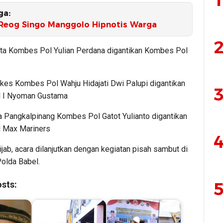
1
ga:
 Reog Singo Manggolo Hipnotis Warga
2
ta Kombes Pol Yulian Perdana digantikan Kombes Pol
kes Kombes Pol Wahju Hidajati Dwi Palupi digantikan
3
 I Nyoman Gustama
a Pangkalpinang Kombes Pol Gatot Yulianto digantikan
 Max Mariners
4
ijab, acara dilanjutkan dengan kegiatan pisah sambut di
Polda Babel.
5
sts: