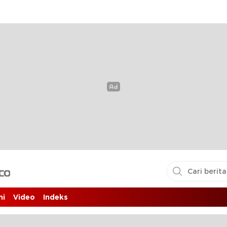
i pembaca
ni
Video
Indeks