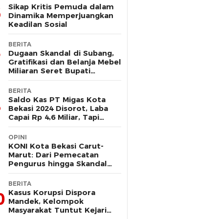
Sikap Kritis Pemuda dalam
Dinamika Memperjuangkan
Keadilan Sosial
BERITA
Dugaan Skandal di Subang,
Gratifikasi dan Belanja Mebel
Miliaran Seret Bupati
Reynaldi
BERITA
Saldo Kas PT Migas Kota
Bekasi 2024 Disorot, Laba
Capai Rp 4,6 Miliar, Tapi
Hanya Tersisa Rp 13 Juta
OPINI
KONI Kota Bekasi Carut-
Marut: Dari Pemecatan
Pengurus hingga Skandal
Dana Hibah
BERITA
Kasus Korupsi Dispora
0
Mandek, Kelompok
Masyarakat Tuntut Kejari
Periksa Tri Adhianto