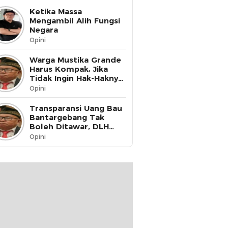
Ketika Massa
Mengambil Alih Fungsi
Negara
Opini
Warga Mustika Grande
Harus Kompak, Jika
Tidak Ingin Hak-Haknya
Dinikmati oleh Pihak
Opini
Lain
Transparansi Uang Bau
Bantargebang Tak
Boleh Ditawar, DLH
Kota Bekasi Harus Buka
Opini
Data ke Publik