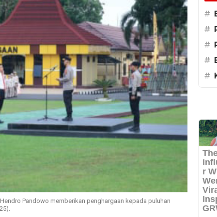
#
#
#
#
#
Pol Hendro Pandowo memberikan penghargaan kepada puluhan
25).