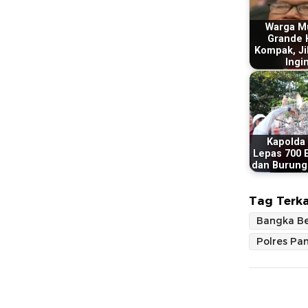
Warga M
Grande 
Kompak, Ji
Ingi
Kapolda
Lepas 700 E
dan Burung
Tag Terka
Bangka Be