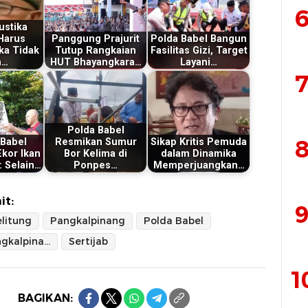
6
ustika
Harus
Panggung Prajurit
Polda Babel Bangun
ka Tidak
Tutup Rangkaian
Fasilitas Gizi, Target
n…
HUT Bhayangkara…
Layani…
7
Polda Babel
8
 Babel
Resmikan Sumur
Sikap Kritis Pemuda
kor Ikan
Bor Kelima di
dalam Dinamika
: Selain…
Ponpes…
Memperjuangkan…
it:
9
litung
Pangkalpinang
Polda Babel
Polres Pangkalpinang
Sertijab
1
BAGIKAN: