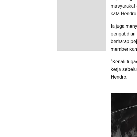
masyarakat 
kata Hendro
Ia juga men
pengabdian d
berharap pe
memberikan 
“Kenali tuga
kerja sebelu
Hendro.