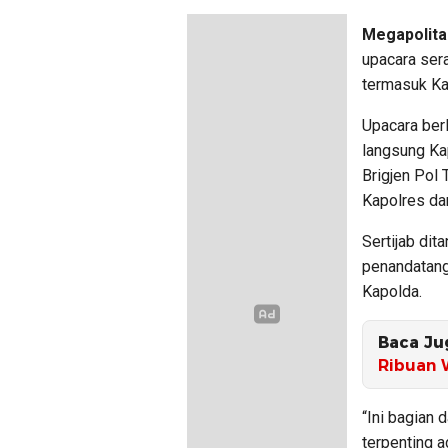
Megapolita
upacara sera
termasuk Ka
Upacara ber
langsung Ka
Brigjen Pol 
Kapolres dan
Sertijab di
penandatang
Kapolda.
Baca Ju
Ribuan 
“Ini bagian d
terpenting a