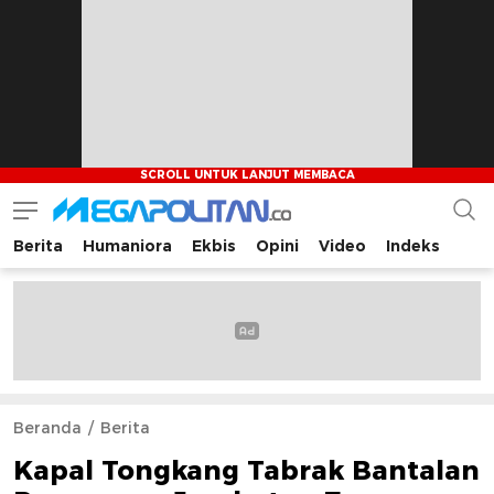
Berita
Humaniora
Ekbis
Opini
Video
Indeks
Megapolitan.co
Menyajikan berita-berita fakta bagi pembaca
Beranda
Berita
Kapal Tongkang Tabrak Bantalan