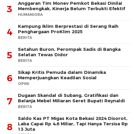
Anggaran Tim Monev Pemkot Bekasi Dinilai
3
Membengkak, Kinerja Belum Terbukti Efektif
HUMANIORA
Kampung Iklim Berprestasi di Serang Raih
4
Penghargaan ProKlim 2025
BERITA
Setahun Buron, Perompak Sadis di Bangka
5
Selatan Tewas Didor
BERITA
Sikap Kritis Pemuda dalam Dinamika
6
Memperjuangkan Keadilan Sosial
OPINI
Dugaan Skandal di Subang, Gratifikasi dan
7
Belanja Mebel Miliaran Seret Bupati Reynaldi
BERITA
Saldo Kas PT Migas Kota Bekasi 2024 Disorot,
Laba Capai Rp 4,6 Miliar, Tapi Hanya Tersisa Rp
8
13 Juta