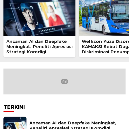
Ancaman AI dan Deepfake
Welfizon Yuza Disor
Meningkat, Peneliti Apresiasi
KAMAKSI Sebut Dug
Strategi Komdigi
Diskriminasi Penum
TransJakarta Berpot
Langgar UU HAM
TERKINI
Ancaman AI dan Deepfake Meningkat,
Peneliti Apresiasi Strategi Komdigi