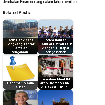
Jembatan Emas sedang dalam tahap penilaian.
Related Posts:
Detik-Detik Kapal
Polda Banten
Tongkang Tabrak
Perkuat Patroli Laut
Bantalan
dengan 18 Kapal
Pengaman…
Pengamanan
Tabrakan Maut KA
Pedoman Media
Argo Bromo vs KRL
Siber
di Bekasi Timur,…