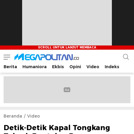
Berita
Humaniora
Ekbis
Opini
Video
Indeks
Megapolitan.co
Menyajikan berita-berita fakta bagi pembaca
Beranda
Video
Detik-Detik Kapal Tongkang