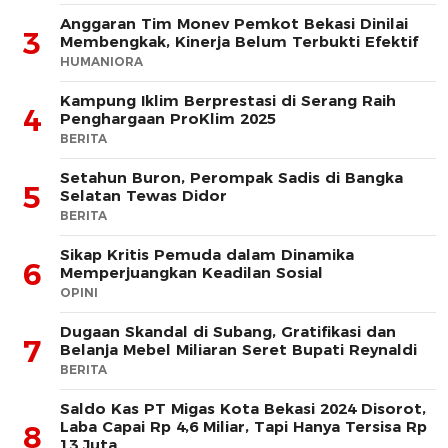
Anggaran Tim Monev Pemkot Bekasi Dinilai
3
Membengkak, Kinerja Belum Terbukti Efektif
HUMANIORA
Kampung Iklim Berprestasi di Serang Raih
4
Penghargaan ProKlim 2025
BERITA
Setahun Buron, Perompak Sadis di Bangka
5
Selatan Tewas Didor
BERITA
Sikap Kritis Pemuda dalam Dinamika
6
Memperjuangkan Keadilan Sosial
OPINI
Dugaan Skandal di Subang, Gratifikasi dan
7
Belanja Mebel Miliaran Seret Bupati Reynaldi
BERITA
Saldo Kas PT Migas Kota Bekasi 2024 Disorot,
Laba Capai Rp 4,6 Miliar, Tapi Hanya Tersisa Rp
8
13 Juta