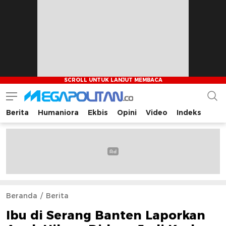
Berita
Humaniora
Ekbis
Opini
Video
Indeks
Megapolitan.co
Menyajikan berita-berita fakta bagi pembaca
Beranda
Berita
Ibu di Serang Banten Laporkan