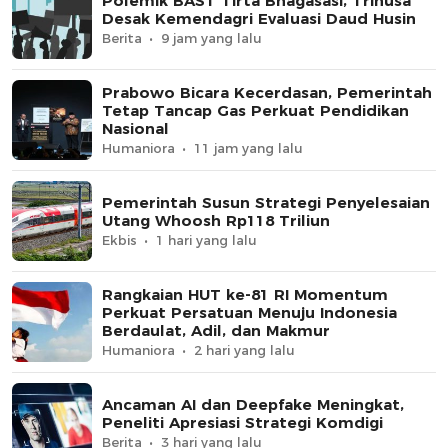
Polemik BAST Tirta Bhagasasi, Trinusa
Desak Kemendagri Evaluasi Daud Husin
Berita
9 jam yang lalu
Prabowo Bicara Kecerdasan, Pemerintah
Tetap Tancap Gas Perkuat Pendidikan
Nasional
Humaniora
11 jam yang lalu
Pemerintah Susun Strategi Penyelesaian
Utang Whoosh Rp118 Triliun
Ekbis
1 hari yang lalu
Rangkaian HUT ke-81 RI Momentum
Perkuat Persatuan Menuju Indonesia
Berdaulat, Adil, dan Makmur
Humaniora
2 hari yang lalu
Ancaman AI dan Deepfake Meningkat,
Peneliti Apresiasi Strategi Komdigi
Berita
3 hari yang lalu