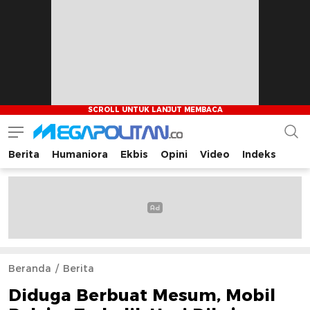
Berita
Humaniora
Ekbis
Opini
Video
Indeks
Megapolitan.co
Menyajikan berita-berita fakta bagi pembaca
Beranda
Berita
Diduga Berbuat Mesum, Mobil