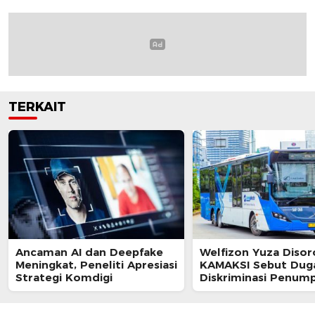
TERKAIT
Ancaman AI dan Deepfake
Welfizon Yuza Disor
Meningkat, Peneliti Apresiasi
KAMAKSI Sebut Dug
Strategi Komdigi
Diskriminasi Penum
TransJakarta Berpot
Langgar UU HAM