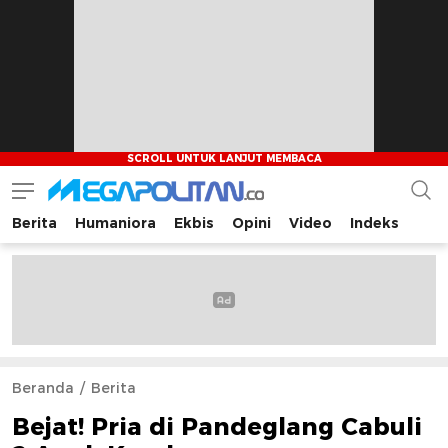
Berita
Humaniora
Ekbis
Opini
Video
Indeks
Megapolitan.co
Menyajikan berita-berita fakta bagi pembaca
Beranda
Berita
Bejat! Pria di Pandeglang Cabuli