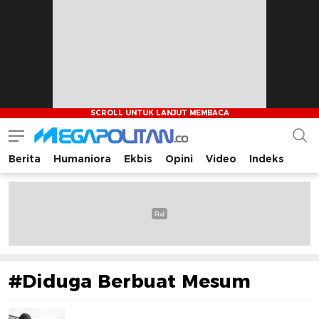
Berita
Humaniora
Ekbis
Opini
Video
Indeks
Megapolitan.co
Menyajikan berita-berita fakta bagi pembaca
#Diduga Berbuat Mesum