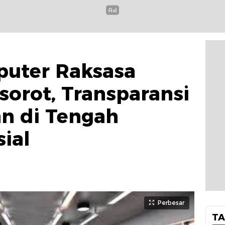
puter Raksasa
orot, Transparansi
n di Tengah
ial
Perbesar
TA