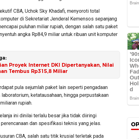
ekutif CBA, Uchok Sky Khadafi, menyoroti total
omputer di Sekretariat Jenderal Kemensos sepanjang
ncapai puluhan miliar rupiah, dengan salah satu paket
yentuh angka Rp84,9 miliar untuk ribuan unit komputer
ga:
n Proyek Internet DKI Dipertanyakan, Nilai
an Tembus Rp315,8 Miliar
terdapat pula sejumlah paket lain seperti pengadaan
 laboratorium, ketatausahaan, hingga perpustakaan
miliaran rupiah.
anja ini dinilai terlalu besar jika tidak diiringi
perencanaan dan spesifikasi teknis yang jelas.
OP
suran CBA, salah satu titik krusial terletak pada