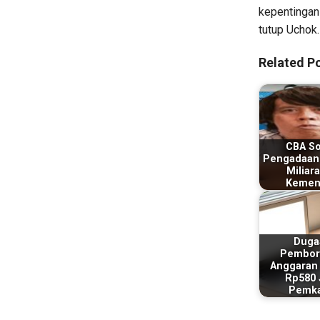
kepentingan
tutup Uchok.
Related Po
CBA So
Pengadaan
Miliara
Kemen
Duga
Pembor
Anggaran
Rp580 
Pemk