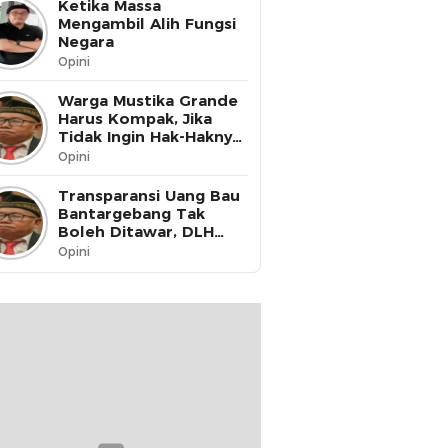
Ketika Massa
Mengambil Alih Fungsi
Negara
Opini
Warga Mustika Grande
Harus Kompak, Jika
Tidak Ingin Hak-Haknya
Dinikmati oleh Pihak
Opini
Lain
Transparansi Uang Bau
Bantargebang Tak
Boleh Ditawar, DLH
Kota Bekasi Harus Buka
Opini
Data ke Publik