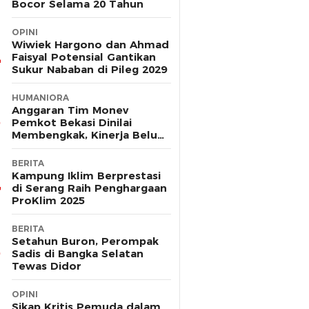
Bocor Selama 20 Tahun
OPINI
Wiwiek Hargono dan Ahmad
Faisyal Potensial Gantikan
Sukur Nababan di Pileg 2029
HUMANIORA
Anggaran Tim Monev
Pemkot Bekasi Dinilai
Membengkak, Kinerja Belum
Terbukti Efektif
BERITA
Kampung Iklim Berprestasi
di Serang Raih Penghargaan
ProKlim 2025
BERITA
Setahun Buron, Perompak
Sadis di Bangka Selatan
Tewas Didor
OPINI
Sikap Kritis Pemuda dalam