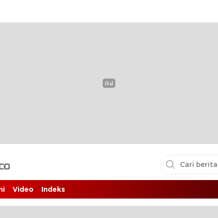
i pembaca
ni
Video
Indeks