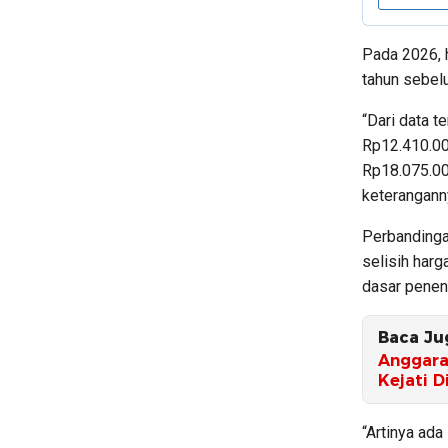
Pada 2026, h
tahun sebel
“Dari data t
Rp12.410.00
Rp18.075.00
keterangann
Perbandinga
selisih harg
dasar penen
Baca Ju
Anggaran
Kejati 
“Artinya ada 