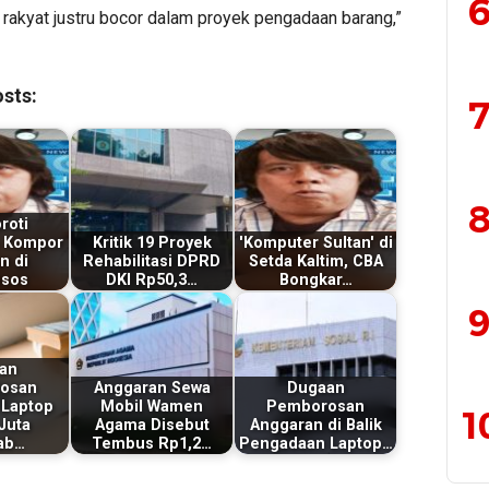
6
 rakyat justru bocor dalam proyek pengadaan barang,”
sts:
7
8
roti
 Kompor
Kritik 19 Proyek
'Komputer Sultan' di
n di
Rehabilitasi DPRD
Setda Kaltim, CBA
sos
DKI Rp50,3…
Bongkar…
9
an
osan
Anggaran Sewa
Dugaan
 Laptop
Mobil Wamen
Pemborosan
1
Juta
Agama Disebut
Anggaran di Balik
ab…
Tembus Rp1,2…
Pengadaan Laptop…