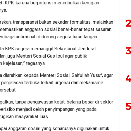
oleh KPK, karena berpotensi menimbulkan kerugian
nya.
2
kan, transparansi bukan sekadar formalitas, melainkan
 memastikan anggaran sosial benar-benar tepat sasaran.
lembaga antirasuah didorong segera turun tangan.
3
a KPK segera memanggil Sekretariat Jenderal
n juga Menteri Sosial Gus Ipul agar publik
 kejelasan,” tegasnya.
4
 diarahkan kepada Menteri Sosial, Saifullah Yusuf, agar
penjelasan terbuka terkait urgensi dan mekanisme
ersebut.
atkan, tanpa pengawasan ketat, belanja besar di sektor
5
erisiko menjadi celah penyimpangan yang pada
rugikan masyarakat luas.
pai anggaran sosial yang seharusnya digunakan untuk