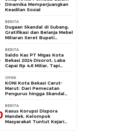
Dinamika Memperjuangkan
Keadilan Sosial
BERITA
Dugaan Skandal di Subang,
Gratifikasi dan Belanja Mebel
Miliaran Seret Bupati
Reynaldi
BERITA
Saldo Kas PT Migas Kota
Bekasi 2024 Disorot, Laba
Capai Rp 4,6 Miliar, Tapi
Hanya Tersisa Rp 13 Juta
OPINI
KONI Kota Bekasi Carut-
Marut: Dari Pemecatan
Pengurus hingga Skandal
Dana Hibah
BERITA
Kasus Korupsi Dispora
0
Mandek, Kelompok
Masyarakat Tuntut Kejari
Periksa Tri Adhianto