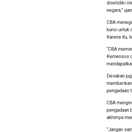
diselidiki 
negara,” ujar
CBA menegas
kunci untuk
Karena itu, 
“CBA memint
Kemensos da
mendapatkan
Desakan juga
memberikan 
pengadaan t
CBA menging
pengadaan b
akhirnya me
“Jangan sam