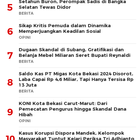
Setahun Buron, Perompak Sadis di Bangka
5
Selatan Tewas Didor
BERITA
Sikap Kritis Pemuda dalam Dinamika
6
Memperjuangkan Keadilan Sosial
OPINI
Dugaan Skandal di Subang, Gratifikasi dan
7
Belanja Mebel Miliaran Seret Bupati Reynaldi
BERITA
Saldo Kas PT Migas Kota Bekasi 2024 Disorot,
Laba Capai Rp 4,6 Miliar, Tapi Hanya Tersisa Rp
8
13 Juta
BERITA
KONI Kota Bekasi Carut-Marut: Dari
Pemecatan Pengurus hingga Skandal Dana
9
Hibah
OPINI
Kasus Korupsi Dispora Mandek, Kelompok
10
Masyarakat Tuntut Kejari Periksa Tri Adhianto