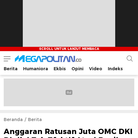
Berita
Humaniora
Ekbis
Opini
Video
Indeks
Megapolitan.co
Menyajikan berita-berita fakta bagi pembaca
Beranda
Berita
Anggaran Ratusan Juta OMC DKI