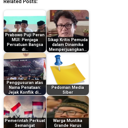
Related Posts:
Prabowo Puji Peran
MUI: Penjaga
Sikap Kritis Pemuda
Persatuan Bangsa
dalam Dinamika
di…
Memperjuangkan…
Penggusuran atas
Nama Penataan:
Pedoman Media
Jejak Konflik di…
Siber
Pemerintah Perkuat
Warga Mustika
Semangat
Grande Harus