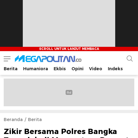
Berita
Humaniora
Ekbis
Opini
Video
Indeks
Megapolitan.co
Menyajikan berita-berita fakta bagi pembaca
Beranda
Berita
Zikir Bersama Polres Bangka