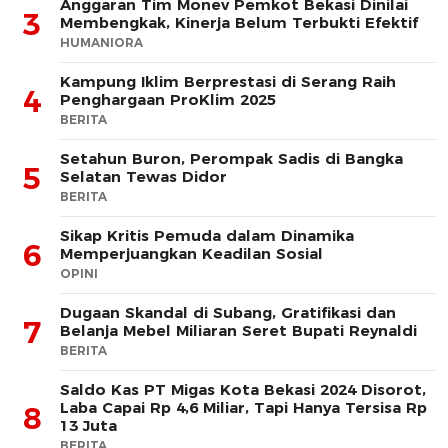
Anggaran Tim Monev Pemkot Bekasi Dinilai
3
Membengkak, Kinerja Belum Terbukti Efektif
HUMANIORA
Kampung Iklim Berprestasi di Serang Raih
4
Penghargaan ProKlim 2025
BERITA
Setahun Buron, Perompak Sadis di Bangka
5
Selatan Tewas Didor
BERITA
Sikap Kritis Pemuda dalam Dinamika
6
Memperjuangkan Keadilan Sosial
OPINI
Dugaan Skandal di Subang, Gratifikasi dan
7
Belanja Mebel Miliaran Seret Bupati Reynaldi
BERITA
Saldo Kas PT Migas Kota Bekasi 2024 Disorot,
Laba Capai Rp 4,6 Miliar, Tapi Hanya Tersisa Rp
8
13 Juta
BERITA