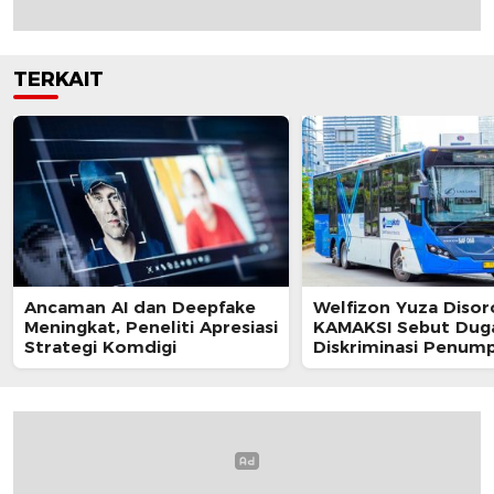
TERKAIT
Ancaman AI dan Deepfake
Welfizon Yuza Disor
Meningkat, Peneliti Apresiasi
KAMAKSI Sebut Dug
Strategi Komdigi
Diskriminasi Penum
TransJakarta Berpot
Langgar UU HAM