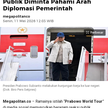
Publik Diminta Pahami Arah
Diplomasi Pemerintah
megapolitanco
Senin, 11 Mei 2026 12:03 WIB
Perbesar
Presiden Prabowo Subianto melakukan kunjungan kerja ke luar negeri.
(Dok. Biro Pers Setpres)
Megapolitan.co
– Ramainya istilah “
Prabowo World Tour
”
di media sosial memunculkan beragam reaksi publik