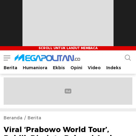
Berita
Humaniora
Ekbis
Opini
Video
Indeks
Megapolitan.co
Menyajikan berita-berita fakta bagi pembaca
Beranda
Berita
Viral ‘Prabowo World Tour’,