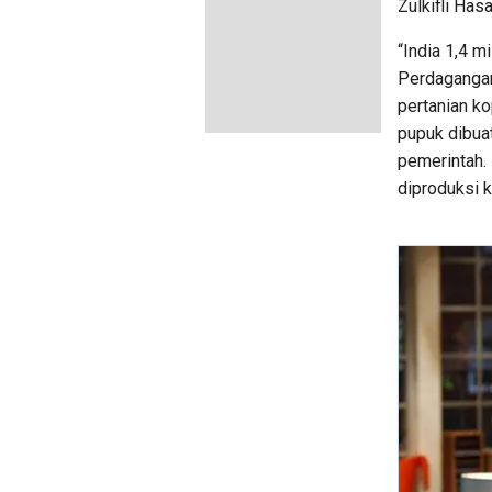
Zulkifli Has
“India 1,4 m
Perdagangan
pertanian ko
pupuk dibuat
pemerintah. 
diproduksi 