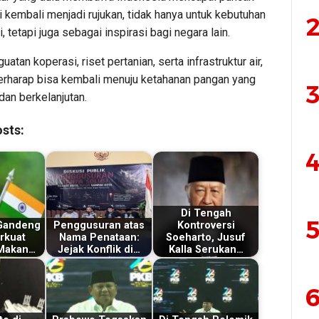
ni kembali menjadi rujukan, tidak hanya untuk kebutuhan
2
, tetapi juga sebagai inspirasi bagi negara lain.
atan koperasi, riset pertanian, serta infrastruktur air,
erharap bisa kembali menuju ketahanan pangan yang
3
dan berkelanjutan.
sts:
4
Di Tengah
5
 Gandeng
Penggusuran atas
Kontroversi
rkuat
Nama Penataan:
Soeharto, Jusuf
Makan…
Jejak Konflik di…
Kalla Serukan…
6