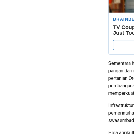
Sementara i
pangan dari 
pertanian Or
pembangunan
memperkuat i
Infrastruktu
pemerintaha
swasembad
Pola agriku