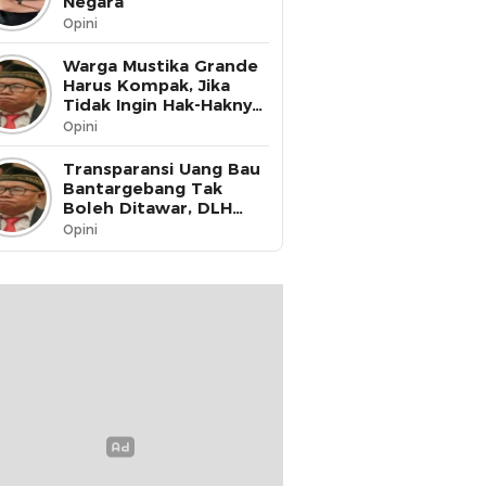
Negara
Opini
Warga Mustika Grande
Harus Kompak, Jika
Tidak Ingin Hak-Haknya
Dinikmati oleh Pihak
Opini
Lain
Transparansi Uang Bau
Bantargebang Tak
Boleh Ditawar, DLH
Kota Bekasi Harus Buka
Opini
Data ke Publik