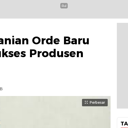
tanian Orde Baru
ukses Produsen
IB
Perbesar
TA