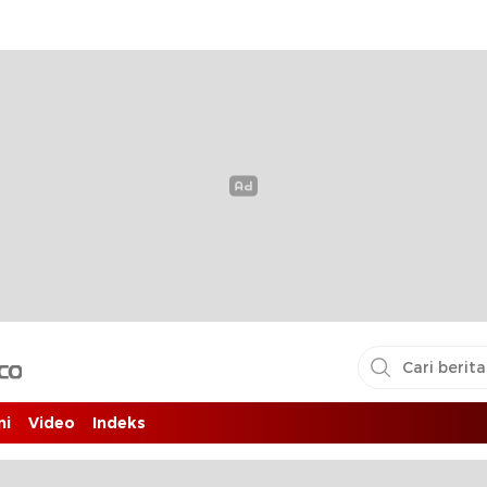
i pembaca
ni
Video
Indeks