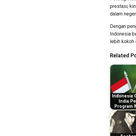
prestasi, ki
dalam negeri
Dengan pengu
Indonesia b
lebih kokoh 
Related Po
Indonesia
India Pe
Program 