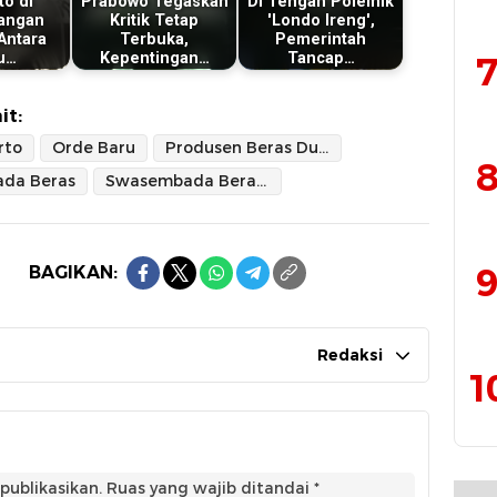
to di
Prabowo Tegaskan
Di Tengah Polemik
angan
Kritik Tetap
'Londo Ireng',
Antara
Terbuka,
Pemerintah
u…
Kepentingan…
Tancap…
7
it:
rto
Orde Baru
Produsen Beras Dunia Indonesia
8
da Beras
Swasembada Beras Era Soeharto
9
BAGIKAN:
Redaksi
1
publikasikan.
Ruas yang wajib ditandai
*