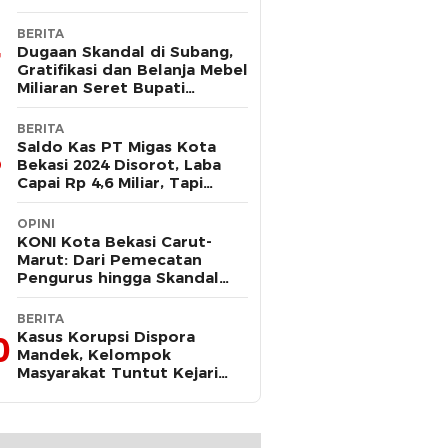
BERITA
Dugaan Skandal di Subang,
Gratifikasi dan Belanja Mebel
Miliaran Seret Bupati
Reynaldi
BERITA
Saldo Kas PT Migas Kota
Bekasi 2024 Disorot, Laba
Capai Rp 4,6 Miliar, Tapi
Hanya Tersisa Rp 13 Juta
OPINI
KONI Kota Bekasi Carut-
Marut: Dari Pemecatan
Pengurus hingga Skandal
Dana Hibah
BERITA
Kasus Korupsi Dispora
0
Mandek, Kelompok
Masyarakat Tuntut Kejari
Periksa Tri Adhianto