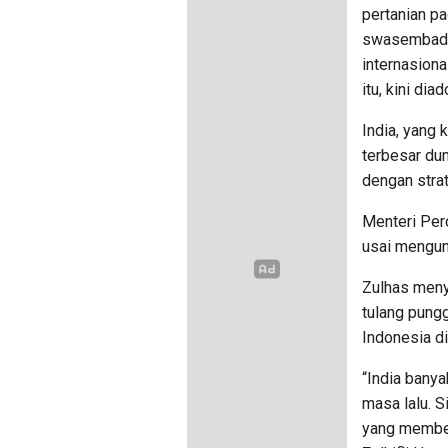
pertanian p
swasembada
internasion
itu, kini di
India, yang
terbesar dun
dengan strat
Menteri Per
usai mengun
Zulhas meny
tulang pungg
Indonesia di
“India bany
masa lalu. 
yang member