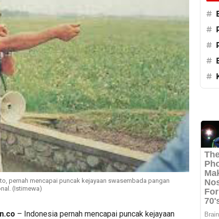
#
#
#
#
#
rto, pernah mencapai puncak kejayaan swasembada pangan
al. (Istimewa)
n.co
– Indonesia pernah mencapai puncak kejayaan