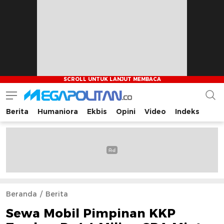
Berita
Humaniora
Ekbis
Opini
Video
Indeks
Megapolitan.co
Menyajikan berita-berita fakta bagi pembaca
Beranda
Berita
Sewa Mobil Pimpinan KKP