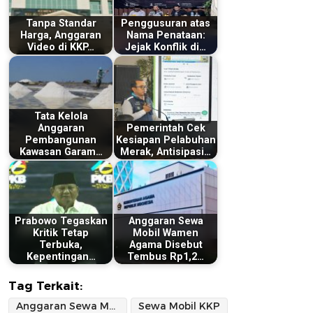
Tanpa Standar
Penggusuran atas
Harga, Anggaran
Nama Penataan:
Video di KKP…
Jejak Konflik di…
Tata Kelola
Anggaran
Pemerintah Cek
Pembangunan
Kesiapan Pelabuhan
Kawasan Garam…
Merak, Antisipasi…
Prabowo Tegaskan
Anggaran Sewa
Kritik Tetap
Mobil Wamen
Terbuka,
Agama Disebut
Kepentingan…
Tembus Rp1,2…
Tag Terkait:
Anggaran Sewa Mobil Disorot
Sewa Mobil KKP