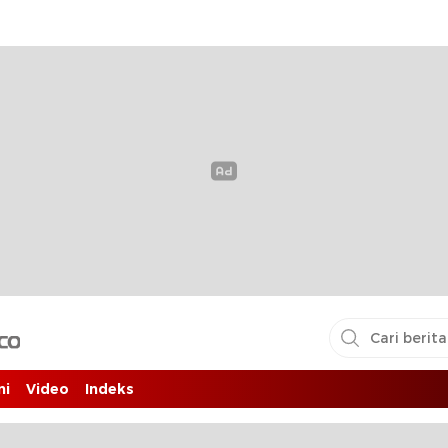
i pembaca
ni
Video
Indeks