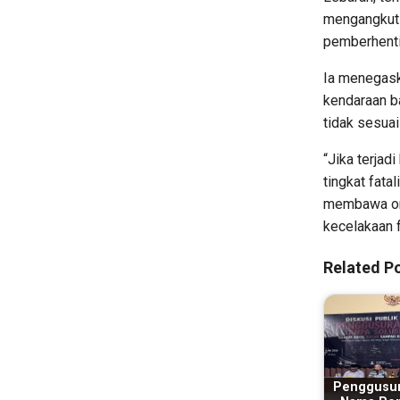
mengangkut
pemberhentia
Ia menegask
kendaraan b
tidak sesuai
“Jika terja
tingkat fata
membawa ora
kecelakaan f
Related Po
Penggusur