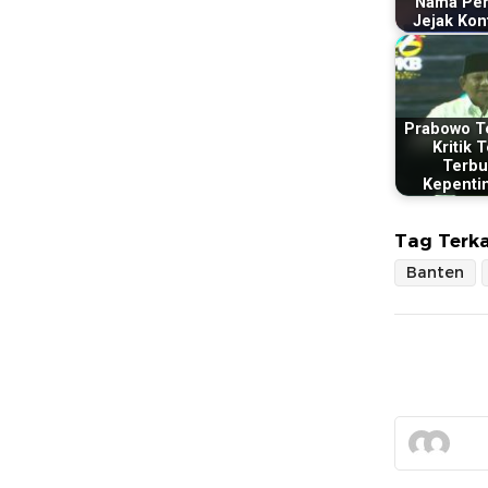
Nama Pen
Jejak Konf
Prabowo T
Kritik 
Terbu
Kepenti
Tag Terka
Banten