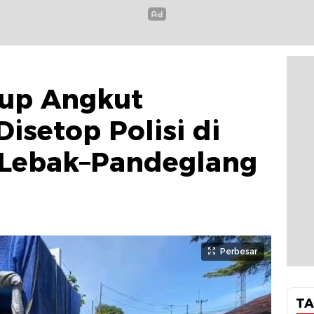
kup Angkut
setop Polisi di
 Lebak–Pandeglang
Perbesar
TA