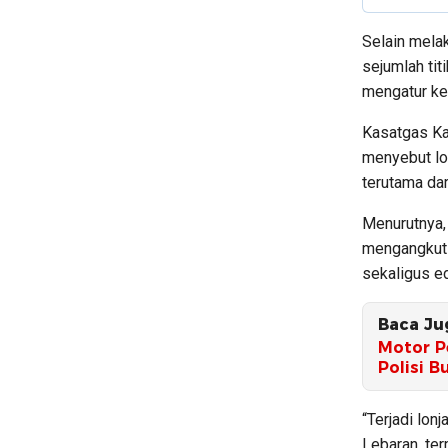
Selain mela
sejumlah ti
mengatur kela
Kasatgas Ka
menyebut lon
terutama dar
Menurutnya,
mengangkut 
sekaligus ed
Baca Ju
Motor P
Polisi B
“Terjadi lon
Lebaran, te