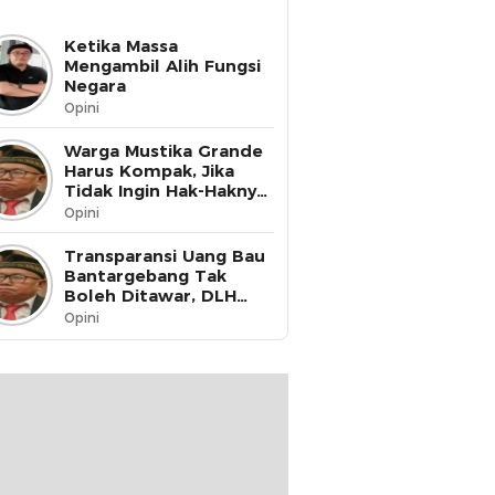
Ketika Massa
Mengambil Alih Fungsi
Negara
Opini
Warga Mustika Grande
Harus Kompak, Jika
Tidak Ingin Hak-Haknya
Dinikmati oleh Pihak
Opini
Lain
Transparansi Uang Bau
Bantargebang Tak
Boleh Ditawar, DLH
Kota Bekasi Harus Buka
Opini
Data ke Publik