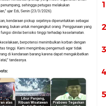
1
 penumpang, sehingga petugas melakukan
n,” ujar Edi, Senin (23/3/2026).
an, kendaraan pickup sejatinya diperuntukkan sebagai
2
arang, bukan untuk mengangkut orang. Penggunaan yang
 fungsi dinilai berisiko tinggi terhadap keselamatan.
di kecelakaan, berpotensi menimbulkan korban dengan
3
litas tinggi. Kami mengimbau pengemudi agar tidak
ng di kendaraan barang karena dapat mengakibatkan
atal,” tandasnya.
4
sts:
5
Libur Panjang,
an atas
Ribuan Wisatawan
Prabowo Tegaskan