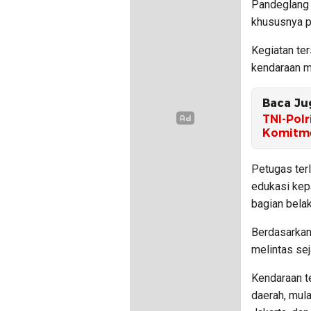
Pandeglang 
khususnya pa
Kegiatan te
kendaraan m
Baca Ju
TNI-Polr
Komitme
Petugas ter
edukasi kep
bagian bela
Berdasarkan 
melintas sej
Kendaraan t
daerah, mula