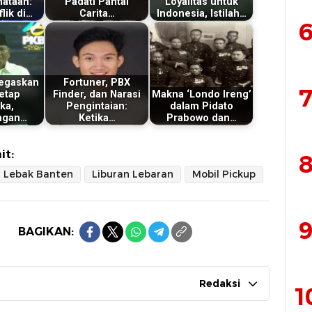
ataan:
Padati Pantai
Loyalitas untuk
lik di…
Carita…
Indonesia, Istilah…
6
egaskan
Fortuner, PBX
7
Tetap
Finder, dan Narasi
Makna ‘Londo Ireng’
ka,
Pengintaian:
dalam Pidato
ngan…
Ketika…
Prabowo dan…
it:
8
Lebak Banten
Liburan Lebaran
Mobil Pickup
9
BAGIKAN:
Redaksi
1