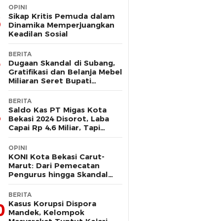
OPINI
Sikap Kritis Pemuda dalam
Dinamika Memperjuangkan
Keadilan Sosial
BERITA
Dugaan Skandal di Subang,
Gratifikasi dan Belanja Mebel
Miliaran Seret Bupati
Reynaldi
BERITA
Saldo Kas PT Migas Kota
Bekasi 2024 Disorot, Laba
Capai Rp 4,6 Miliar, Tapi
Hanya Tersisa Rp 13 Juta
OPINI
KONI Kota Bekasi Carut-
Marut: Dari Pemecatan
Pengurus hingga Skandal
Dana Hibah
BERITA
Kasus Korupsi Dispora
0
Mandek, Kelompok