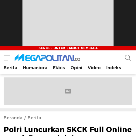
Berita
Humaniora
Ekbis
Opini
Video
Indeks
Megapolitan.co
Menyajikan berita-berita fakta bagi pembaca
Beranda
Berita
Polri Luncurkan SKCK Full Online