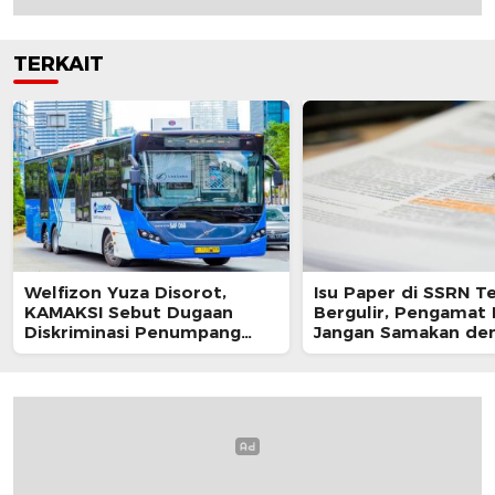
TERKAIT
Welfizon Yuza Disorot,
Isu Paper di SSRN T
KAMAKSI Sebut Dugaan
Bergulir, Pengamat 
Diskriminasi Penumpang
Jangan Samakan de
TransJakarta Berpotensi
Sikap Resmi Pemeri
Langgar UU HAM