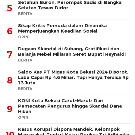
Setahun Buron, Perompak Sadis di Bangka
5
Selatan Tewas Didor
BERITA
Sikap Kritis Pemuda dalam Dinamika
6
Memperjuangkan Keadilan Sosial
OPINI
Dugaan Skandal di Subang, Gratifikasi dan
7
Belanja Mebel Miliaran Seret Bupati Reynaldi
BERITA
Saldo Kas PT Migas Kota Bekasi 2024 Disorot,
Laba Capai Rp 4,6 Miliar, Tapi Hanya Tersisa Rp
8
13 Juta
BERITA
KONI Kota Bekasi Carut-Marut: Dari
Pemecatan Pengurus hingga Skandal Dana
9
Hibah
OPINI
Kasus Korupsi Dispora Mandek, Kelompok
10
Masyarakat Tuntut Kejari Periksa Tri Adhianto