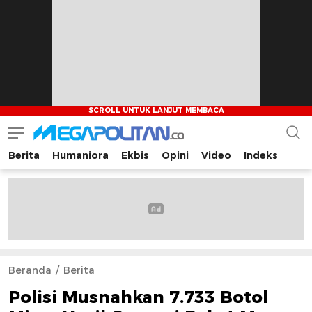
Berita
Humaniora
Ekbis
Opini
Video
Indeks
Megapolitan.co
Menyajikan berita-berita fakta bagi pembaca
Beranda
Berita
Polisi Musnahkan 7.733 Botol