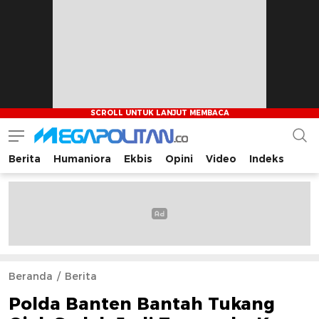
Berita
Humaniora
Ekbis
Opini
Video
Indeks
Megapolitan.co
Menyajikan berita-berita fakta bagi pembaca
Beranda
Berita
Polda Banten Bantah Tukang