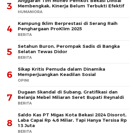
Anggaran Tim Monev Pemkot Bekasi Dinilai
3
Membengkak, Kinerja Belum Terbukti Efektif
HUMANIORA
Kampung Iklim Berprestasi di Serang Raih
4
Penghargaan ProKlim 2025
BERITA
Setahun Buron, Perompak Sadis di Bangka
5
Selatan Tewas Didor
BERITA
Sikap Kritis Pemuda dalam Dinamika
6
Memperjuangkan Keadilan Sosial
OPINI
Dugaan Skandal di Subang, Gratifikasi dan
7
Belanja Mebel Miliaran Seret Bupati Reynaldi
BERITA
Saldo Kas PT Migas Kota Bekasi 2024 Disorot,
Laba Capai Rp 4,6 Miliar, Tapi Hanya Tersisa Rp
8
13 Juta
BERITA