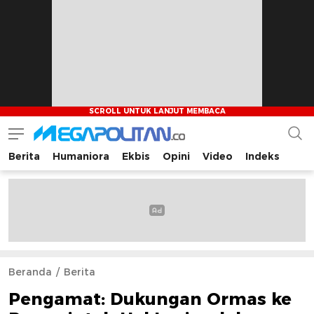
Berita
Humaniora
Ekbis
Opini
Video
Indeks
Megapolitan.co
Menyajikan berita-berita fakta bagi pembaca
Beranda
Berita
Pengamat: Dukungan Ormas ke