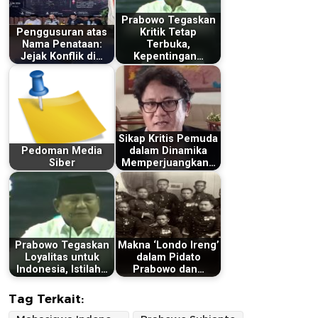
Prabowo Tegaskan
Penggusuran atas
Kritik Tetap
Nama Penataan:
Terbuka,
Jejak Konflik di…
Kepentingan…
Sikap Kritis Pemuda
Pedoman Media
dalam Dinamika
Siber
Memperjuangkan…
Prabowo Tegaskan
Makna ‘Londo Ireng’
Loyalitas untuk
dalam Pidato
Indonesia, Istilah…
Prabowo dan…
Tag Terkait: