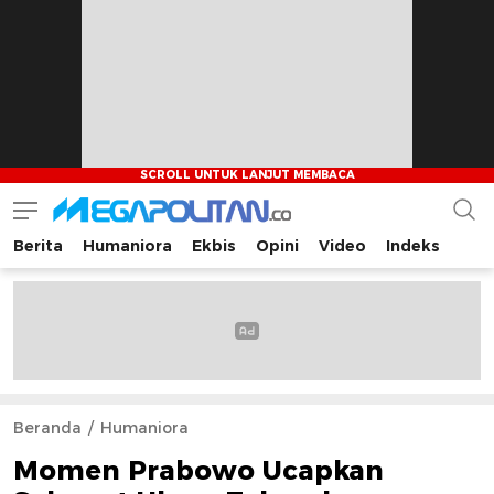
Berita
Humaniora
Ekbis
Opini
Video
Indeks
Megapolitan.co
Menyajikan berita-berita fakta bagi pembaca
Beranda
Humaniora
Momen Prabowo Ucapkan