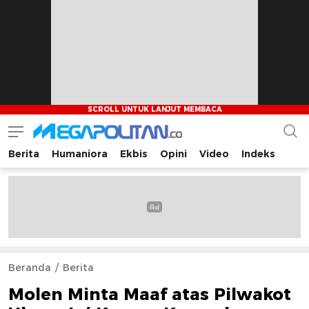
Berita
Humaniora
Ekbis
Opini
Video
Indeks
Megapolitan.co
Menyajikan berita-berita fakta bagi pembaca
Beranda
Berita
Molen Minta Maaf atas Pilwakot