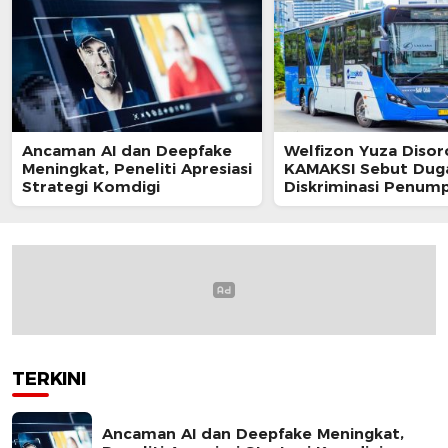
Ancaman AI dan Deepfake
Welfizon Yuza Disor
Meningkat, Peneliti Apresiasi
KAMAKSI Sebut Dug
Strategi Komdigi
Diskriminasi Penum
TransJakarta Berpot
Langgar UU HAM
TERKINI
Ancaman AI dan Deepfake Meningkat,