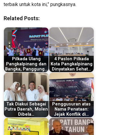
terbaik untuk kota ini,” pungkasnya.
Related Posts:
Pilkada Ulang
4 Paslon Pilkada
Pangkalpinang dan
Kota Pangkalpinang
Bangka, Panggung…
Dinyatakan Sehat…
Tak Diakui Sebagai
Penggusuran atas
Putra Daerah, Molen
Nama Penataan:
Dibela…
Jejak Konflik di…