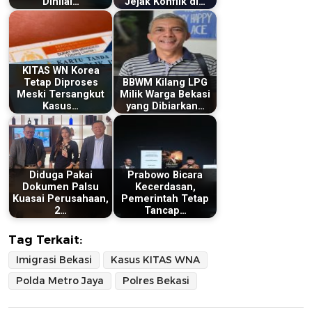
Dinilai…
Jejak Konflik di…
KITAS WN Korea
Tetap Diproses
BBWM Kilang LPG
Meski Tersangkut
Milik Warga Bekasi
Kasus…
yang Dibiarkan…
Diduga Pakai
Prabowo Bicara
Dokumen Palsu
Kecerdasan,
Kuasai Perusahaan,
Pemerintah Tetap
2…
Tancap…
Tag Terkait:
Imigrasi Bekasi
Kasus KITAS WNA
Polda Metro Jaya
Polres Bekasi