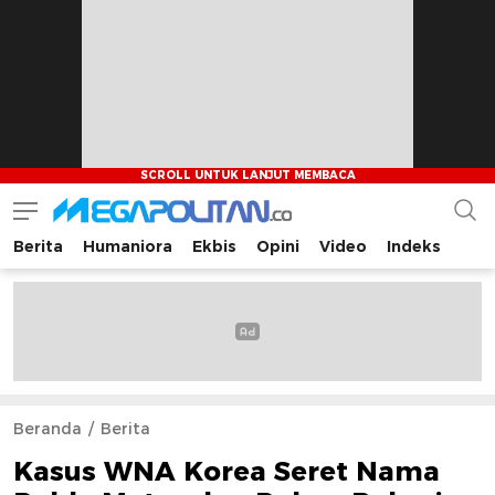
Berita
Humaniora
Ekbis
Opini
Video
Indeks
Megapolitan.co
Menyajikan berita-berita fakta bagi pembaca
Beranda
Berita
Kasus WNA Korea Seret Nama