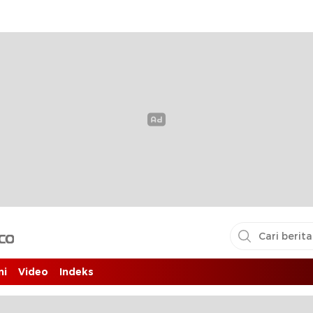
i pembaca
ni
Video
Indeks