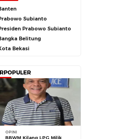
Banten
Prabowo Subianto
Presiden Prabowo Subianto
Bangka Belitung
Kota Bekasi
RPOPULER
OPINI
BBWM Kilang LPG Milik