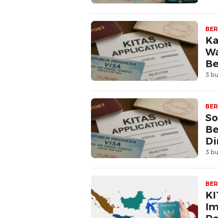
BER
Ka
Wa
Be
3 bu
BER
So
Be
Di
3 bu
BER
KI
Im