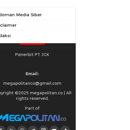
doman Media Siber
sclaimer
daksi
Penerbit PT JCK
Email:
megapolitanco@gmail.com
yright ©2025 megapolitan.co | All
rights reserved.
Part of