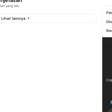
njelasan
lan yang lalu
Pe
Lihat lainnya
Di
Re
Cop