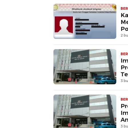
BER
Ka
Me
Po
2 bu
BER
Im
Pr
Te
3 bu
BER
Pr
Im
An
3 bu