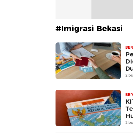
#Imigrasi Bekasi
BER
Pe
Di
Du
2 bu
BER
KI
Te
Hu
2 bu