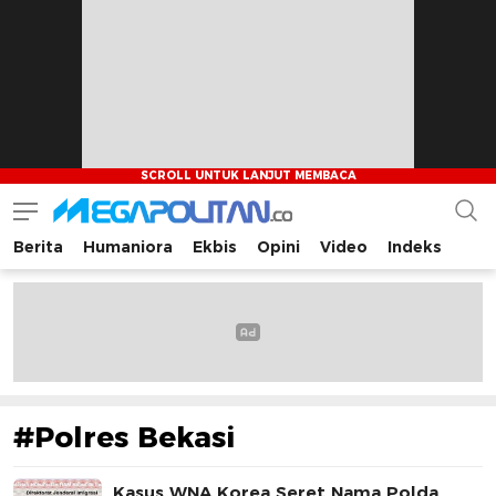
Berita
Humaniora
Ekbis
Opini
Video
Indeks
Megapolitan.co
Menyajikan berita-berita fakta bagi pembaca
#Polres Bekasi
Kasus WNA Korea Seret Nama Polda