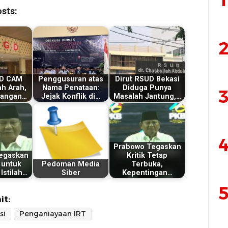
1
sts:
2
D CAM
Penggusuran atas
Dirut RSUD Bekasi
ah Arah,
Nama Penataan:
Diduga Punya
3
uangan…
Jejak Konflik di…
Masalah Jantung,…
4
Prabowo Tegaskan
egaskan
Kritik Tetap
 untuk
Pedoman Media
Terbuka,
Istilah…
Siber
Kepentingan…
5
it:
si
Penganiayaan IRT