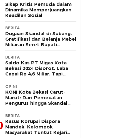
Sikap Kritis Pemuda dalam
Dinamika Memperjuangkan
Keadilan Sosial
BERITA
Dugaan Skandal di Subang,
Gratifikasi dan Belanja Mebel
Miliaran Seret Bupati
Reynaldi
BERITA
Saldo Kas PT Migas Kota
Bekasi 2024 Disorot, Laba
Capai Rp 4,6 Miliar, Tapi
Hanya Tersisa Rp 13 Juta
OPINI
KONI Kota Bekasi Carut-
Marut: Dari Pemecatan
Pengurus hingga Skandal
Dana Hibah
BERITA
Kasus Korupsi Dispora
0
Mandek, Kelompok
Masyarakat Tuntut Kejari
Periksa Tri Adhianto