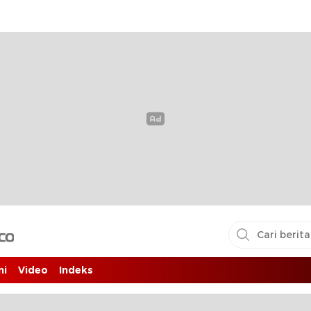
i pembaca
ni
Video
Indeks