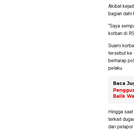
Akibat keja
bagian dahi
“Saya sempat
korban di R
Suami korba
tersebut ke
berharap po
pelaku.
Baca Ju
Penggus
Balik W
Hingga saat
terkait dug
dari pelapor