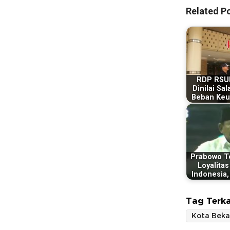
Related Po
RDP RSU
Dinilai Sal
Beban Ke
Prabowo T
Loyalitas
Indonesia, 
Tag Terka
Kota Beka