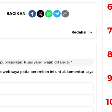
6
BAGIKAN:
7
Redaksi
8
publikasikan.
Ruas yang wajib ditandai
*
us web saya pada peramban ini untuk komentar saya
9
1