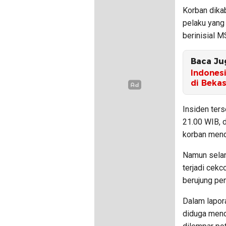
Korban dika
pelaku yang
berinisial M
Baca Ju
Indones
di Bekas
Insiden ters
21.00 WIB, d
korban mend
Namun selan
terjadi cek
berujung pe
Dalam lapor
diduga mend