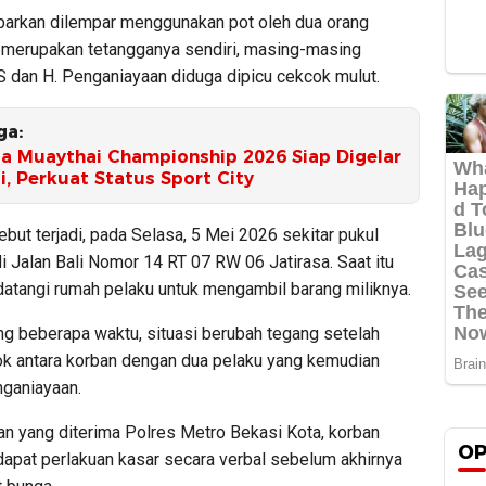
barkan dilempar menggunakan pot oleh dua orang
 merupakan tetangganya sendiri, masing-masing
S dan H. Penganiayaan diduga dipicu cekcok mulut.
ga:
ia Muaythai Championship 2026 Siap Digelar
i, Perkuat Status Sport City
ebut terjadi, pada Selasa, 5 Mei 2026 sekitar pukul
i Jalan Bali Nomor 14 RT 07 RW 06 Jatirasa. Saat itu
atangi rumah pelaku untuk mengambil barang miliknya.
g beberapa waktu, situasi berubah tegang setelah
cok antara korban dengan dua pelaku yang kemudian
nganiayaan.
an yang diterima Polres Metro Bekasi Kota, korban
OP
apat perlakuan kasar secara verbal sebelum akhirnya