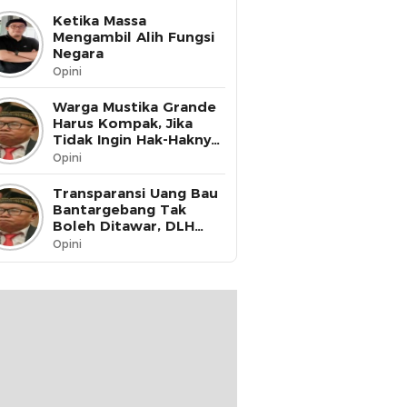
Ketika Massa
Mengambil Alih Fungsi
Negara
Opini
Warga Mustika Grande
Harus Kompak, Jika
Tidak Ingin Hak-Haknya
Dinikmati oleh Pihak
Opini
Lain
Transparansi Uang Bau
Bantargebang Tak
Boleh Ditawar, DLH
Kota Bekasi Harus Buka
Opini
Data ke Publik