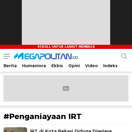
Berita
Humaniora
Ekbis
Opini
Video
Indeks
Megapolitan.co
Menyajikan berita-berita fakta bagi pembaca
#Penganiayaan IRT
IRT di Kota Bekasi Diduga Dianiaya